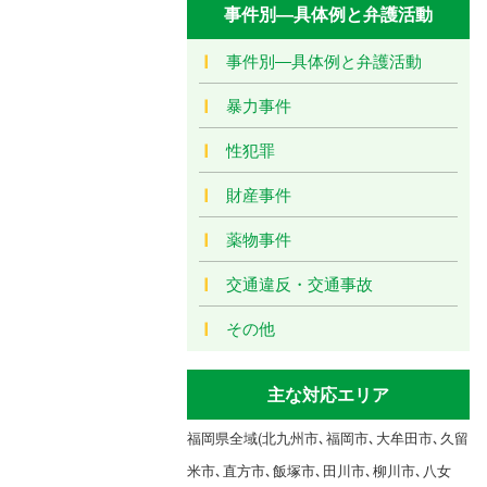
事件別―具体例と弁護活動
事件別―具体例と弁護活動
暴力事件
性犯罪
財産事件
薬物事件
交通違反・交通事故
その他
主な対応エリア
福岡県全域(北九州市､福岡市､大牟田市､久留
米市､直方市､飯塚市､田川市､柳川市､八女