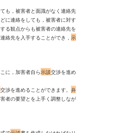
る
しても，被害者と面識がなく連絡先
などに連絡をしても，被害者に対す
護する観点からも被害者の連絡先を
を連絡先を入手することができ，
示
そこに，加害者自ら
示談
交渉を進め
談
交渉を進めることができます。
弁
加害者の要望とを上手く調整しなが
形式で
示談
書を作成しなければなり