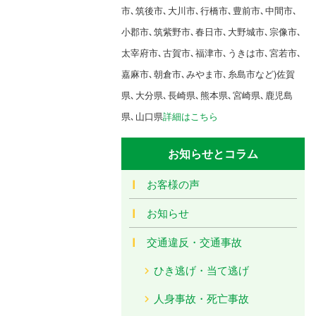
市､筑後市､大川市､行橋市､豊前市､中間市､
小郡市､筑紫野市､春日市､大野城市､宗像市､
太宰府市､古賀市､福津市､うきは市､宮若市､
嘉麻市､朝倉市､みやま市､糸島市など)佐賀
県､大分県､長崎県､熊本県､宮崎県､鹿児島
県､山口県
詳細はこちら
お知らせとコラム
お客様の声
お知らせ
交通違反・交通事故
ひき逃げ・当て逃げ
人身事故・死亡事故