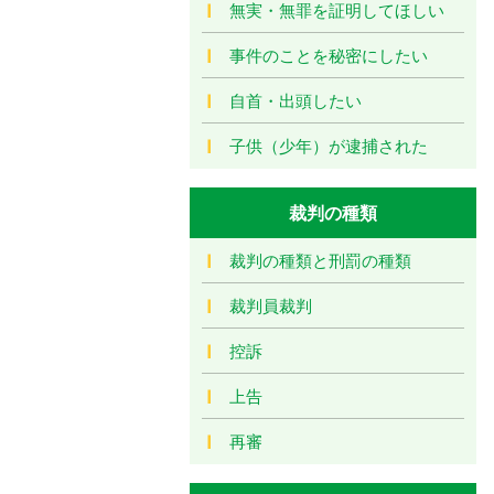
無実・無罪を証明してほしい
事件のことを秘密にしたい
自首・出頭したい
子供（少年）が逮捕された
裁判の種類
裁判の種類と刑罰の種類
裁判員裁判
控訴
上告
再審