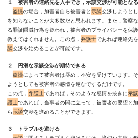
１ 被害者の連絡先を入手でき，示談交渉が可能とな
盗撮
の場合，加害者自ら被害者と
示談
交渉しようと
を知らないことが大多数だと思われます。また，警察
る罪証隠滅行為を疑われ，被害者のプライバシーを保
教えてはくれません。この点，
弁護士
であれば連絡先
談
交渉を始めることが可能です。
２ 円滑な示談交渉が期待できる
盗撮
によって被害者は辱め，不安を受けています。
ようとしても被害者の感情を逆なでするだけです。
この点，
弁護士
であれば，そのような感情を抜きに
示
護士
であれば，当事者の間に立って，被害者の要望と
ら
示談
交渉を進めることができます。
３ トラブルを避ける
示談
に関するトラブルを避けるには，適切な内容・