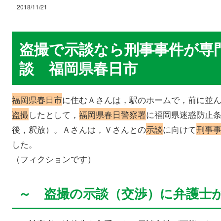
2018/11/21
盗撮で示談なら刑事事件が専
談 福岡県春日市
福岡県春日市
に住むＡさんは，駅のホームで，前に並
盗撮
したとして，
福岡県春日警察署
に福岡県迷惑防止
後，釈放）。Ａさんは，Ｖさんとの
示談
に向けて
刑事
した。
（フィクションです）
～ 盗撮の示談（交渉）に弁護士