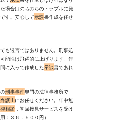
った場合はのちのちのトラブルに発
家です。安心して
示談
書作成を任せ
っても過言ではありません。刑事処
の可能性は飛躍的に上げります。作
が間に入って作成した
示談
書であれ
。
どの
刑事事件
専門の法律事務所で
の
弁護士
にお任せください。年中無
法律相談
，初回接見サービスを受け
費用：３６，６００円）