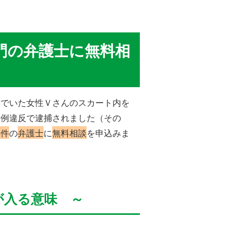
門の弁護士に無料相
んでいた女性Ｖさんのスカート内を
条例違反で逮捕されました（その
事件
の
弁護士
に
無料相談
を申込みま
が入る意味 ～