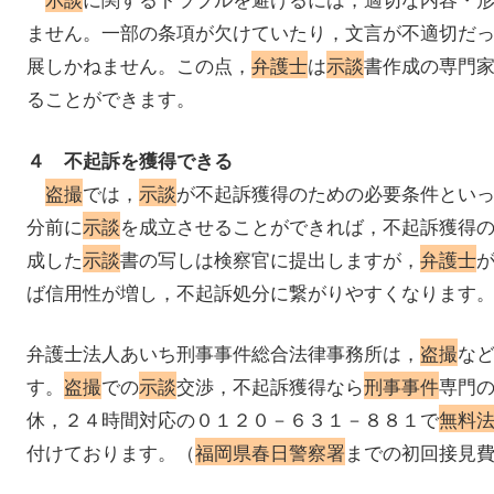
ません。一部の条項が欠けていたり，文言が不適切だ
展しかねません。この点，
弁護士
は
示談
書作成の専門
ることができます。
４ 不起訴を獲得できる
盗撮
では，
示談
が不起訴獲得のための必要条件とい
分前に
示談
を成立させることができれば，不起訴獲得
成した
示談
書の写しは検察官に提出しますが，
弁護士
ば信用性が増し，不起訴処分に繋がりやすくなります
弁護士法人あいち刑事事件総合法律事務所は，
盗撮
な
す。
盗撮
での
示談
交渉，不起訴獲得なら
刑事事件
専門
休，２４時間対応の０１２０－６３１－８８１で
無料
付けております。（
福岡県春日警察署
までの初回接見