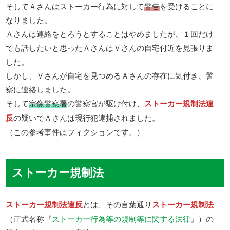
そしてＡさんはストーカー行為に対して
警告
を受けることに
なりました。
Ａさんは連絡をとろうとすることはやめましたが、１回だけ
でも話したいと思ったＡさんはＶさんの自宅付近を見張りま
した。
しかし、Ｖさんが自宅を見つめるＡさんの存在に気付き、警
察に連絡しました。
そして
宗像警察署
の警察官が駆け付け、
ストーカー規制法違
反
の疑いでＡさんは現行犯逮捕されました。
（この参考事件はフィクションです。）
ストーカー規制法
ストーカー規制法違反
とは、その言葉通り
ストーカー規制法
（正式名称『
ストーカー行為等の規制等に関する法律
』）の