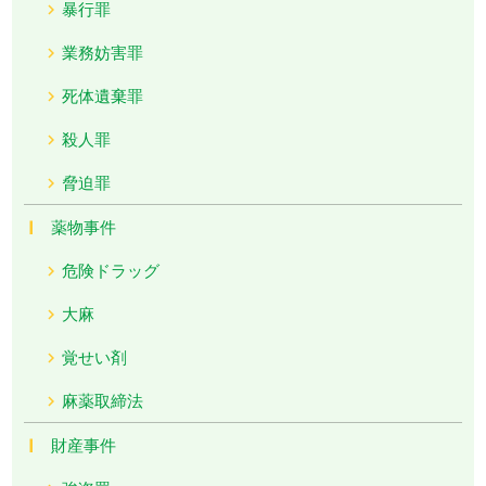
暴行罪
業務妨害罪
死体遺棄罪
殺人罪
脅迫罪
薬物事件
危険ドラッグ
大麻
覚せい剤
麻薬取締法
財産事件