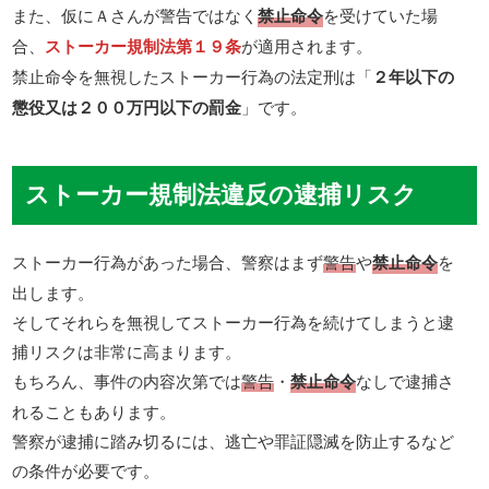
また、仮にＡさんが警告ではなく
禁止命令
を受けていた場
合、
ストーカー規制法第１９条
が適用されます。
禁止命令を無視したストーカー行為の法定刑は「
２年以下の
懲役又は２００万円以下の罰金
」です。
ストーカー規制法違反の逮捕リスク
ストーカー行為があった場合、警察はまず
警告
や
禁止命令
を
出します。
そしてそれらを無視してストーカー行為を続けてしまうと逮
捕リスクは非常に高まります。
もちろん、事件の内容次第では
警告
・
禁止命令
なしで逮捕さ
れることもあります。
警察が逮捕に踏み切るには、逃亡や罪証隠滅を防止するなど
の条件が必要です。