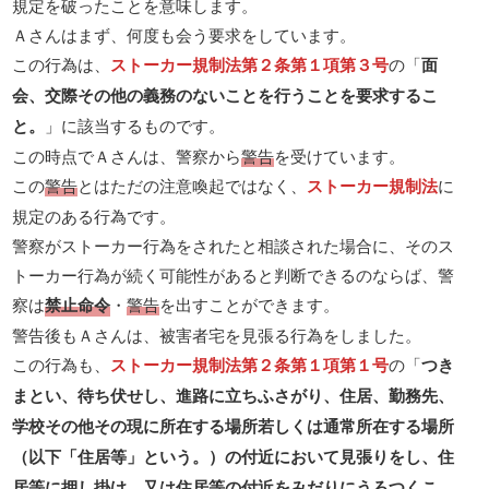
規定を破ったことを意味します。
Ａさんはまず、何度も会う要求をしています。
この行為は、
ストーカー規制法第２条第１項第３号
の「
面
会、交際その他の義務のないことを行うことを要求するこ
と。
」に該当するものです。
この時点でＡさんは、警察から
警告
を受けています。
この
警告
とはただの注意喚起ではなく、
ストーカー規制法
に
規定のある行為です。
警察がストーカー行為をされたと相談された場合に、そのス
トーカー行為が続く可能性があると判断できるのならば、警
察は
禁止命令
・
警告
を出すことができます。
警告後もＡさんは、被害者宅を見張る行為をしました。
この行為も、
ストーカー規制法第２条第１項第１号
の「
つき
まとい、待ち伏せし、進路に立ちふさがり、住居、勤務先、
学校その他その現に所在する場所若しくは通常所在する場所
（以下「住居等」という。）の付近において見張りをし、住
居等に押し掛け、又は住居等の付近をみだりにうろつくこ