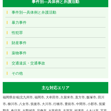
事件別―具体例と弁護活動
事件別―具体例と弁護活動
暴力事件
性犯罪
財産事件
薬物事件
交通違反・交通事故
その他
主な対応エリア
福岡県全域(北九州市､福岡市､大牟田市､久留米市､直方市､飯塚市､田川
市､柳川市､八女市､筑後市､大川市､行橋市､豊前市､中間市､小郡市､筑紫
野市､春日市､大野城市､宗像市､太宰府市､古賀市､福津市､うきは市､宮若