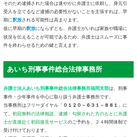
そのため逮捕された場合は速やかに弁護士に依頼し、身元引
受人を立てるなど逮捕の必要性がないことを主張すれば、早
期に
釈放
される可能性は高まります。
仮に早期の
釈放
にならずとも、弁護士がいれば家族や職場に
状況を伝えることが可能であるため、弁護士はスムーズに事
件を終わらせるための鍵と言えます。
あいち刑事事件総合法律事務所
弁護士法人あいち刑事事件総合法律事務所福岡支部
は、刑事
事件・少年事件を中心に取り扱う弁護士事務所です。
当事務所はフリーダイヤル「
０１２０－６３１－８８１
」に
て、
初回無料の法律相談
、
逮捕・勾留された方のもとに弁護
士が直接赴く初回接見サービス
のご予約を、２４時間体制で
受け付けております。