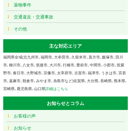
薬物事件
交通違反・交通事故
その他
主な対応エリア
福岡県全域(北九州市､福岡市､大牟田市､久留米市､直方市､飯塚市､田川
市､柳川市､八女市､筑後市､大川市､行橋市､豊前市､中間市､小郡市､筑紫
野市､春日市､大野城市､宗像市､太宰府市､古賀市､福津市､うきは市､宮若
市､嘉麻市､朝倉市､みやま市､糸島市など)佐賀県､大分県､長崎県､熊本県､
宮崎県､鹿児島県､山口県
詳細はこちら
お知らせとコラム
お客様の声
お知らせ