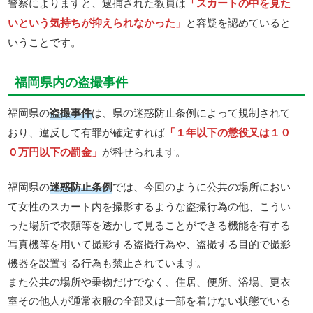
警察によりますと、逮捕された教員は
「スカートの中を見た
いという気持ちが抑えられなかった」
と容疑を認めていると
いうことです。
福岡県内の盗撮事件
福岡県の
盗撮事件
は、県の迷惑防止条例によって規制されて
おり、違反して有罪が確定すれば
「１年以下の懲役又は１０
０万円以下の罰金」
が科せられます。
福岡県の
迷惑防止条例
では、今回のように公共の場所におい
て女性のスカート内を撮影するような盗撮行為の他、こうい
った場所で衣類等を透かして見ることができる機能を有する
写真機等を用いて撮影する盗撮行為や、盗撮する目的で撮影
機器を設置する行為も禁止されています。
また公共の場所や乗物だけでなく、住居、便所、浴場、更衣
室その他人が通常衣服の全部又は一部を着けない状態でいる