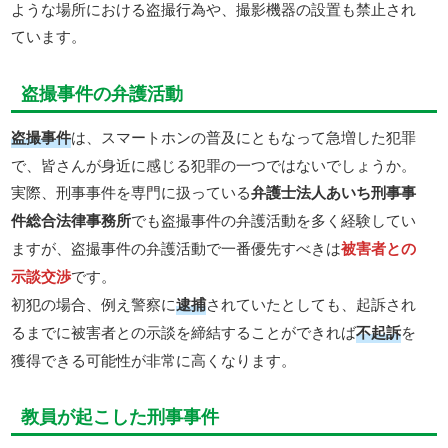
ような場所における盗撮行為や、撮影機器の設置も禁止され
ています。
盗撮事件の弁護活動
盗撮事件
は、スマートホンの普及にともなって急増した犯罪
で、皆さんが身近に感じる犯罪の一つではないでしょうか。
実際、刑事事件を専門に扱っている
弁護士法人あいち刑事事
件総合法律事務所
でも盗撮事件の弁護活動を多く経験してい
ますが、盗撮事件の弁護活動で一番優先すべきは
被害者との
示談交渉
です。
初犯の場合、例え警察に
逮捕
されていたとしても、起訴され
るまでに被害者との示談を締結することができれば
不起訴
を
獲得できる可能性が非常に高くなります。
教員が起こした刑事事件