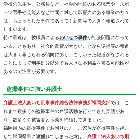
学校の先生や、公務員など、社会的地位のある職業や、スポ
ーツ選手や芸能人など世間に対して影響力のある職業の方々
は、ちょっとした事件であっても新聞等で大きく報道されて
しまいます。
特に最近は、教職員による
わいせつ事件
が社会問題になって
いることもあり、社会的反響が大きいことから逮捕等の報道
は大きく報じられる傾向にあり、こういった報道がなされる
ことによって刑事処分以外でも大きな不利益を被る可能性が
あるので注意が必要です。
盗撮事件に強い弁護士
弁護士法人あいち刑事事件総合法律事務所福岡支部
では、こ
れまで数多くの盗撮事件の弁護活動を行ってきた実績があ
り、数多くの被害者と示談を締結してきました。
福岡県内の盗撮事件でお困りの方、ご家族が盗撮事件を起こ
して福岡県警に
逮捕
れてしまった方は、
弁護士法人あいち刑