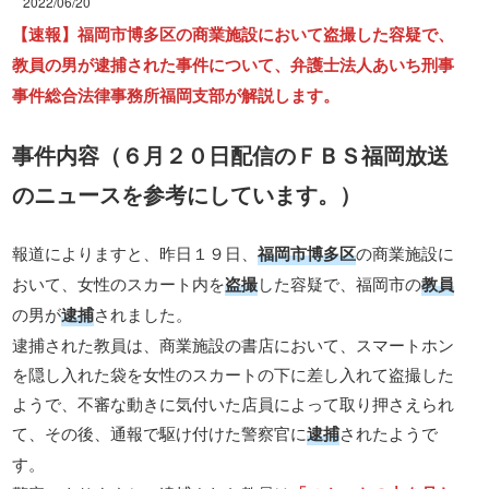
2022/06/20
【速報】福岡市博多区の商業施設において盗撮した容疑で、
教員の男が逮捕された事件について、弁護士法人あいち刑事
事件総合法律事務所福岡支部が解説します。
事件内容（６月２０日配信のＦＢＳ福岡放送
のニュースを参考にしています。）
報道によりますと、昨日１９日、
福岡市博多区
の商業施設に
おいて、女性のスカート内を
盗撮
した容疑で、福岡市の
教員
の男が
逮捕
されました。
逮捕された教員は、商業施設の書店において、スマートホン
を隠し入れた袋を女性のスカートの下に差し入れて盗撮した
ようで、不審な動きに気付いた店員によって取り押さえられ
て、その後、通報で駆け付けた警察官に
逮捕
されたようで
す。