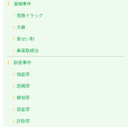
薬物事件
危険ドラッグ
大麻
覚せい剤
麻薬取締法
財産事件
強盗罪
恐喝罪
横領罪
窃盗罪
詐欺罪