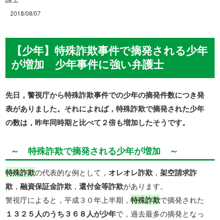
2018/08/07
【少年】特殊詐欺事件で摘発される少年
が増加 少年事件に強い弁護士
先日，警視庁から特殊詐欺事件での少年の摘発件数につき発
表がありました。それによれば，特殊詐欺で摘発された少年
の数は，昨年同時期と比べて２倍も増加したそうです。
～ 特殊詐欺で摘発される少年が増加 ～
特殊詐欺
の代表的な例として，
オレオレ詐欺
，
架空請求詐
欺
，
融資保証金詐欺
，
還付金等詐欺
があります。
警視庁によると，平成３０年上半期，
特殊詐欺
で摘発された
１３２５人のうち３６８人が少年
で，過去最多の摘発となっ