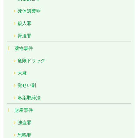
死体遺棄罪
殺人罪
脅迫罪
薬物事件
危険ドラッグ
大麻
覚せい剤
麻薬取締法
財産事件
強盗罪
恐喝罪