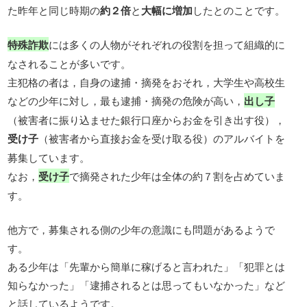
た昨年と同じ時期の
約２倍
と
大幅に増加
したとのことです。
特殊詐欺
には多くの人物がそれぞれの役割を担って組織的に
なされることが多いです。
主犯格の者は，自身の逮捕・摘発をおそれ，大学生や高校生
などの少年に対し，最も逮捕・摘発の危険が高い，
出し子
（被害者に振り込ませた銀行口座からお金を引き出す役），
受け子
（被害者から直接お金を受け取る役）のアルバイトを
募集しています。
なお，
受け子
で摘発された少年は全体の約７割を占めていま
す。
他方で，募集される側の少年の意識にも問題があるようで
す。
ある少年は「先輩から簡単に稼げると言われた」「犯罪とは
知らなかった」「逮捕されるとは思ってもいなかった」など
と話しているようです。