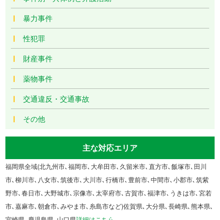
暴力事件
性犯罪
財産事件
薬物事件
交通違反・交通事故
その他
主な対応エリア
福岡県全域(北九州市､福岡市､大牟田市､久留米市､直方市､飯塚市､田川
市､柳川市､八女市､筑後市､大川市､行橋市､豊前市､中間市､小郡市､筑紫
野市､春日市､大野城市､宗像市､太宰府市､古賀市､福津市､うきは市､宮若
市､嘉麻市､朝倉市､みやま市､糸島市など)佐賀県､大分県､長崎県､熊本県､
宮崎県､鹿児島県､山口県
詳細はこちら