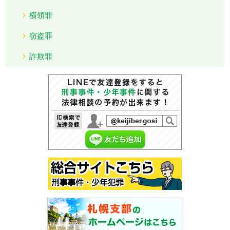
横領罪
窃盗罪
詐欺罪