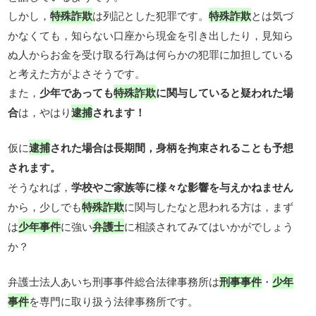
しかし，
特殊詐欺
は列記とした犯罪です。
特殊詐欺
とは気づ
かなくても，知らない口座から現金を引き出したり，見知ら
ぬ人からお金を受け取る行為は何らかの犯罪に加担している
と考えた方がよさそうです。
また，
少年であっても
特殊詐欺
に関与していると疑われた場
合
は，やはり
逮捕
されます！
仮に
逮捕
された場合は長期間，身柄を拘束されることも予想
されます。
そうなれば，
学校やご家族等に様々な影響を与えかねません
から，少しでも
特殊詐欺
に関与したなと思われる方は，まず
は
少年事件
に強い
弁護士
に相談されてみてはいかがでしょう
か？
弁護士法人あいち刑事事件総合法律事務所は
刑事事件
・
少年
事件
を専門に取り扱う法律事務所です。