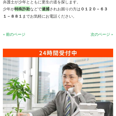
弁護士が少年とともに更生の道を探します。
少年が
特殊詐欺
などで
逮捕
されお困りの方は
０１２０－６３
１－８８１
までお気軽にお電話ください。
« 前のページ
次のページ »