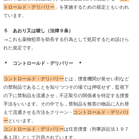
トロールド・デリバリー
」を実施するための規定ともいわれ
ています。
５ あおり又は唆し（法律９条）
→これも薬物犯罪を助長する行為として処罰するため設けら
れた規定です。
＊ コントロールド・デリバリー ＊
コントロールド・デリバリー
とは，捜査機関が覚せい剤など
の禁制品であることを知りつつその場では押収せず，監視下
の下に禁制品を流通させ，不正取引の関係者を特定する捜査
手法をいいます。その中でも，禁制品を無害の物品に入れ替
えて流通させる方法をクリーン・
コントロールド・デリバリ
ー
といいます。
コントロールド・デリバリー
は任意捜査（刑事訴訟法１９７
条１項）として許容されています。