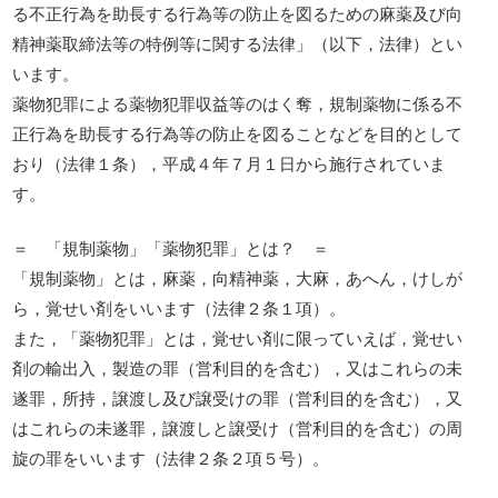
る不正行為を助長する行為等の防止を図るための麻薬及び向
精神薬取締法等の特例等に関する法律」（以下，法律）とい
います。
薬物犯罪による薬物犯罪収益等のはく奪，規制薬物に係る不
正行為を助長する行為等の防止を図ることなどを目的として
おり（法律１条），平成４年７月１日から施行されていま
す。
＝ 「規制薬物」「薬物犯罪」とは？ ＝
「規制薬物」とは，麻薬，向精神薬，大麻，あへん，けしが
ら，覚せい剤をいいます（法律２条１項）。
また，「薬物犯罪」とは，覚せい剤に限っていえば，覚せい
剤の輸出入，製造の罪（営利目的を含む），又はこれらの未
遂罪，所持，譲渡し及び譲受けの罪（営利目的を含む），又
はこれらの未遂罪，譲渡しと譲受け（営利目的を含む）の周
旋の罪をいいます（法律２条２項５号）。