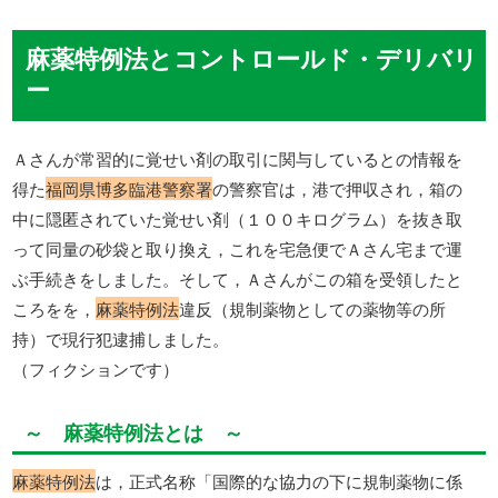
麻薬特例法とコントロールド・デリバリ
ー
Ａさんが常習的に覚せい剤の取引に関与しているとの情報を
得た
福岡県博多臨港警察署
の警察官は，港で押収され，箱の
中に隠匿されていた覚せい剤（１００キログラム）を抜き取
って同量の砂袋と取り換え，これを宅急便でＡさん宅まで運
ぶ手続きをしました。そして，Ａさんがこの箱を受領したと
ころをを，
麻薬特例法
違反（規制薬物としての薬物等の所
持）で現行犯逮捕しました。
（フィクションです）
～ 麻薬特例法とは ～
麻薬特例法
は，正式名称「国際的な協力の下に規制薬物に係