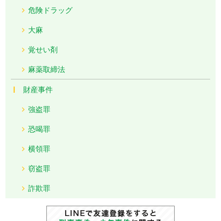
危険ドラッグ
大麻
覚せい剤
麻薬取締法
財産事件
強盗罪
恐喝罪
横領罪
窃盗罪
詐欺罪