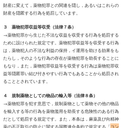
財産に変えて，薬物犯罪との関連を隠し，あるいはこれらの
財産を隠匿する行為を処罰しています。
３ 薬物犯罪収益等収受（法律７条）
→薬物犯罪から生じた不法な収益を収受する行為を処罰する
ために設けられた規定です。薬物犯罪収益等を収受する行為
は，薬物犯人の不法な利益の保持，イ運用を助ける効果をも
たらし，そのような行為の存在が薬物犯罪を助長することに
もなり，また，薬物犯罪収益等を収受する行為は薬物犯罪収
益等隠匿罪い結び付きやすい行為でもあることから処罰され
ることとされています。
４ 規制薬物としての物品の輸入等（法律８条）
→薬物犯罪を犯す意思で，規制薬物として薬物その他の物品
を輸入する等の行為を薬物濫用を助長する危険性のある行為
だとして処罰する規定です。また，本条は，麻薬及び向精神
薬の不正取引の防止に関する国際連合条約で規定する「
コン