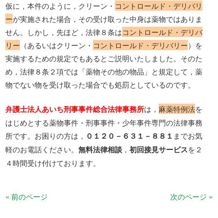
仮に，本件のように，クリーン・
コントロールド・デリバリ
ー
が実施された場合，その受け取った中身は薬物ではありま
せん。しかし，先ほど，法律８条は
コントロールド・デリバ
リー
（あるいはクリーン・
コントロールド・デリバリー
）を
実施するための規定でもあるとご説明いたしました。そのた
め，法律８条２項では「薬物その他の物品」と規定して，薬
物でない物を受け取った場合でも処罰としているのです。
弁護士法人あいち刑事事件総合法律事務所
は，
麻薬特例法
を
はじめとする薬物事件・刑事事件・少年事件専門の法律事務
所です。お困りの方は，
０１２０－６３１－８８１
までお気
軽のお電話ください。
無料法律相談
，
初回接見サービス
を２
４時間受け付けております。
« 前のページ
次のページ »