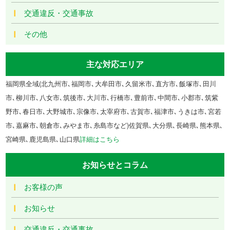
交通違反・交通事故
その他
主な対応エリア
福岡県全域(北九州市､福岡市､大牟田市､久留米市､直方市､飯塚市､田川
市､柳川市､八女市､筑後市､大川市､行橋市､豊前市､中間市､小郡市､筑紫
野市､春日市､大野城市､宗像市､太宰府市､古賀市､福津市､うきは市､宮若
市､嘉麻市､朝倉市､みやま市､糸島市など)佐賀県､大分県､長崎県､熊本県､
宮崎県､鹿児島県､山口県
詳細はこちら
お知らせとコラム
お客様の声
お知らせ
交通違反・交通事故