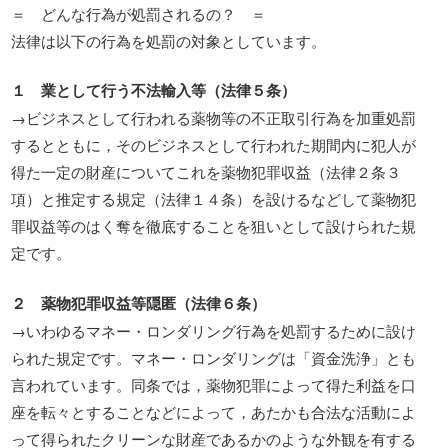
＝ どんな行為が処罰されるの？ ＝
法律は以下の行為を処罰の対象としています。
１ 業として行う不法輸入等（法律５条）
→ビジネスとして行われる薬物等の不正取引行為を加重処罰
するとともに，そのビジネスとして行われた期間内に犯人が
得た一定の財産についてこれを薬物犯罪収益（法律２条３
項）と推定する規定（法律１４条）を設けるなどして薬物犯
罪収益等のはく奪を徹底することを狙いとして設けられた規
定です。
２ 薬物犯罪収益等隠匿（法律６条）
→いわゆるマネー・ロンダリング行為を処罰するために設け
られた規定です。マネー・ロンダリングは「資金洗浄」とも
言われています。同条では，薬物犯罪によって得た利益を口
座を転々とすることなどによって，あたかも合法な活動によ
って得られたクリーンな財産であるかのような外観を有する