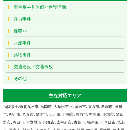
事件別―具体例と弁護活動
暴力事件
性犯罪
財産事件
薬物事件
交通違反・交通事故
その他
主な対応エリア
福岡県全域(北九州市､福岡市､大牟田市､久留米市､直方市､飯塚市､田川
市､柳川市､八女市､筑後市､大川市､行橋市､豊前市､中間市､小郡市､筑紫
野市､春日市､大野城市､宗像市､太宰府市､古賀市､福津市､うきは市､宮若
市､嘉麻市､朝倉市､みやま市､糸島市など)佐賀県､大分県､長崎県､熊本県､