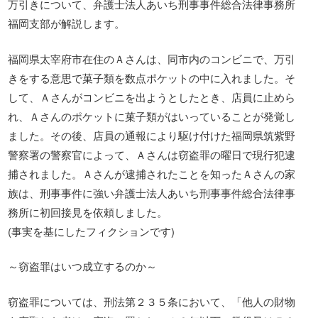
万引きについて、弁護士法人あいち刑事事件総合法律事務所
福岡支部が解説します。
福岡県太宰府市在住のＡさんは、同市内のコンビニで、万引
きをする意思で菓子類を数点ポケットの中に入れました。そ
して、Ａさんがコンビニを出ようとしたとき、店員に止めら
れ、Ａさんのポケットに菓子類がはいっていることが発覚し
ました。その後、店員の通報により駆け付けた福岡県筑紫野
警察署の警察官によって、Ａさんは窃盗罪の曜日で現行犯逮
捕されました。Ａさんが逮捕されたことを知ったＡさんの家
族は、刑事事件に強い弁護士法人あいち刑事事件総合法律事
務所に初回接見を依頼しました。
(事実を基にしたフィクションです)
～窃盗罪はいつ成立するのか～
窃盗罪については、刑法第２３５条において、「他人の財物