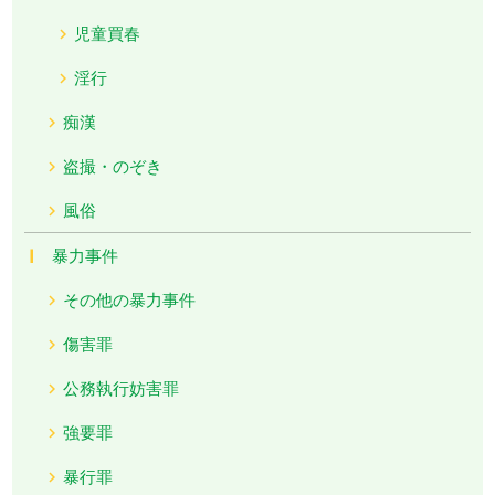
児童買春
淫行
痴漢
盗撮・のぞき
風俗
暴力事件
その他の暴力事件
傷害罪
公務執行妨害罪
強要罪
暴行罪