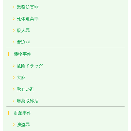
業務妨害罪
死体遺棄罪
殺人罪
脅迫罪
薬物事件
危険ドラッグ
大麻
覚せい剤
麻薬取締法
財産事件
強盗罪