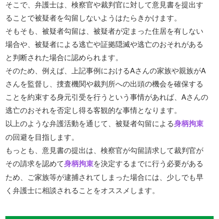
そこで、弁護士は、検察官や裁判官に対して意見書を提出す
ることで被疑者を勾留しないようはたらきかけます。
そもそも、被疑者勾留は、被疑者が定まった住居を有しない
場合や、被疑者による逃亡や証拠隠滅や逃亡のおそれがある
と判断された場合に認められます。
そのため、例えば、上記事例におけるAさんの家族や親族がA
さんを監督し、捜査機関や裁判所への出頭の機会を確保する
ことを約束する身元引受を行うという事情があれば、Aさんの
逃亡のおそれを否定し得る客観的な事情となります。
以上のような弁護活動を通じて、被疑者勾留による
身柄拘束
の回避を目指します。
もっとも、意見書の提出は、検察官が勾留請求して裁判官が
その請求を認めて
身柄拘束
を決定するまでに行う必要がある
ため、ご家族等が逮捕されてしまった場合には、少しでも早
く弁護士に相談されることをオススメします。