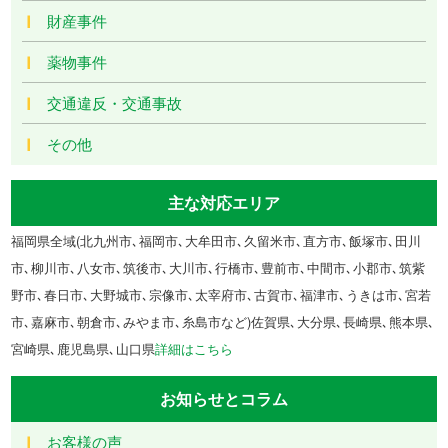
財産事件
薬物事件
交通違反・交通事故
その他
主な対応エリア
福岡県全域(北九州市､福岡市､大牟田市､久留米市､直方市､飯塚市､田川
市､柳川市､八女市､筑後市､大川市､行橋市､豊前市､中間市､小郡市､筑紫
野市､春日市､大野城市､宗像市､太宰府市､古賀市､福津市､うきは市､宮若
市､嘉麻市､朝倉市､みやま市､糸島市など)佐賀県､大分県､長崎県､熊本県､
宮崎県､鹿児島県､山口県
詳細はこちら
お知らせとコラム
お客様の声