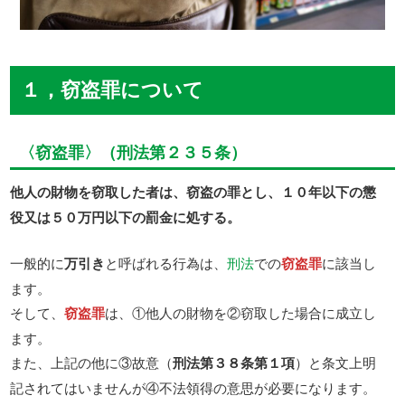
１，窃盗罪について
〈窃盗罪〉（刑法第２３５条）
他人の財物を窃取した者は、窃盗の罪とし、１０年以下の懲
役又は５０万円以下の罰金に処する。
一般的に
万引き
と呼ばれる行為は、
刑法
での
窃盗罪
に該当し
ます。
そして、
窃盗罪
は、①他人の財物を②窃取した場合に成立し
ます。
また、上記の他に③故意（
刑法第３８条第１項
）と条文上明
記されてはいませんが④不法領得の意思が必要になります。