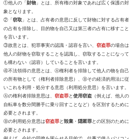
①他人の「
財物
」とは、所有権の対象であれば広く保護の対
象となります。
②「
窃取
」とは、占有者の意思に反して財物に対する占有者
の占有を排除し、目的物を自己又は第三者の占有に移すこと
を言います。
③故意とは、犯罪事実の認識・認容を言い、
窃盗罪
の場合は
他人の財物を窃取することを認識し、窃取することになって
も構わない（認容）していることを言います。
④不法領得の意思とは、Ⓐ権利者を排除して他人の物を自己
の所有物として（権利者排除意思）、Ⓑその経済的用法に従
いこれを利用・処分する意思（利用処分意思）を言います。
Ⓐの権利者排除意思は、
窃盗罪
と
使用窃盗
（例えば、他人の
自転車を数分間勝手に乗り回すことなど）を区別するために
必要とされます。
Ⓑの利用処分意思は
窃盗罪
と
毀棄
・
隠匿罪
との区別のために
必要とされます。
例えば、会社の同僚を困らせる目的で、仕事で使うパソコン