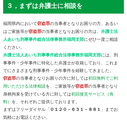
３，まずは弁護士に相談を
福岡県内において
窃盗罪
の当事者となりお困りの方、あるい
はご家族等が
窃盗罪
の当事者となりお困りの方は、
弁護士法
人あいち刑事事件総合法律事務所福岡支部
にぜひ一度ご相談
ください。
弁護士法人あいち刑事事件総合法律事務所福岡支部
には、刑
事事件・少年事件に特化した弁護士が在籍しており、これま
でにさまざまな刑事事件・少年事件を経験してきました。
窃盗罪
の当事者となりお困りの方に対しては
初回無料でご利
用いただける法律相談
を、ご家族等が
窃盗罪
の当事者となり
身柄拘束を受けている方に対しては
初回接見サービス（有
料）
を、それぞれご提供しております。
まずはフリーダイヤル「
０１２０－６３１－８８１
」までお
気軽にお電話ください。