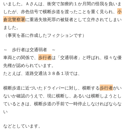
いました。Ａさんは、衝突で加療約１か月間の怪我を負いま
したが、赤色信号で横断歩道を渡ったことを重く見られ、
小
倉北警察署
に重過失致死罪の被疑者として立件されてしまい
ました。
（事実を基に作成したフィクションです）
～ 歩行者は交通弱者 ～
車両との関係で、
歩行者
は「交通弱者」と呼ばれ、様々な優
先権が認められています。
たとえば、道路交通法３８条１項では、
横断歩道に近づいたドライバーに対し、横断する
歩行者
がい
ないか確認のうえで、現に横断し、あるいは横断しようとし
ているときは、横断歩道の手前で一時停止しなければならな
い
などとしています。