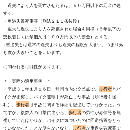
過失により人を死亡させた者は、５０万円以下の罰金に処
する。
・重過失致死傷罪（刑法２１１条後段）
重大な過失により人を死傷させた場合も同様（５年以下の
懲役若しくは禁錮又は１００万円以下の罰金）とする。
※重過失とは通常の過失よりも過失の程度が大きい、つまり落
ち度が大きいことをいいます。
に問われる可能性があります。
＊ 実際の適用事例 ＊
・平成３１年１月１６日、静岡市内の交差点で、
歩行者
とバ
イクが衝突し、バイク運転手が死亡した事故（歩行者も怪
我）。
歩行者
は事故に関する詳細を記憶していなかったよう
ですが、複数人の目撃供述から、
歩行者
の男性が赤信号を無
視していたばかりか、バイクに気づいたのに回避措置をとっ
ていなかったことが明らかとなり、
歩行者
が重過失致死罪で