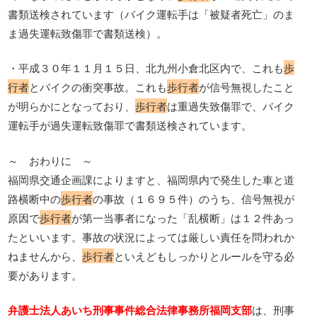
書類送検されています（バイク運転手は「被疑者死亡」のま
ま過失運転致傷罪で書類送検）。
・平成３０年１１月１５日、北九州小倉北区内で、これも
歩
行者
とバイクの衝突事故。これも
歩行者
が信号無視したこと
が明らかにとなっており、
歩行者
は重過失致傷罪で、バイク
運転手が過失運転致傷罪で書類送検されています。
～ おわりに ～
福岡県交通企画課によりますと、福岡県内で発生した車と道
路横断中の
歩行者
の事故（１６９５件）のうち、信号無視が
原因で
歩行者
が第一当事者になった「乱横断」は１２件あっ
たといいます。事故の状況によっては厳しい責任を問われか
ねませんから、
歩行者
といえどもしっかりとルールを守る必
要があります。
弁護士法人あいち刑事事件総合法律事務所福岡支部
は、刑事