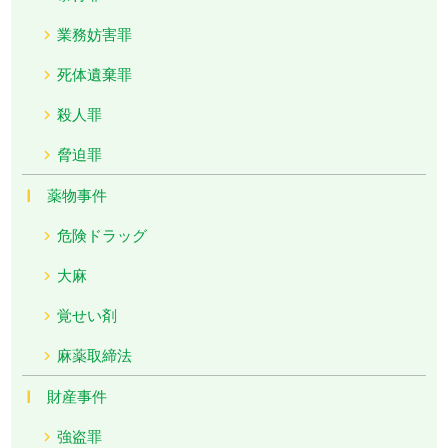
業務妨害罪
死体遺棄罪
殺人罪
脅迫罪
薬物事件
危険ドラッグ
大麻
覚せい剤
麻薬取締法
財産事件
強盗罪