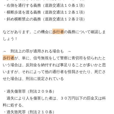
・右側を通行する義務（道路交通法１０条１項）
・横断歩道を渡る義務（道路交通法１２条１項）
・斜め横断禁止の義務（道路交通法１２条２項）
などがあります。この機会に
歩行者
の義務について確認しま
しょう！
～ 刑法上の罪が適用される場合も ～
歩行者
が、単に、信号無視をして警察に青切符を切られたと
いう場合は、反則金を納付すれば事足りることが多いかと思
いますが、それによって他の通行者を怪我させたり、死亡さ
せた場合は、刑法に規定されている
・過失傷害罪（刑法２０９条）
過失により人を傷害した者は、３０万円以下の罰金又は科
料に処する。
・過失致死罪（刑法２１０条）