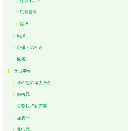
児童ポルノ
児童買春
淫行
痴漢
盗撮・のぞき
風俗
暴力事件
その他の暴力事件
傷害罪
公務執行妨害罪
強要罪
暴行罪