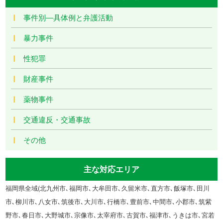
事件別―具体例と弁護活動
暴力事件
性犯罪
財産事件
薬物事件
交通違反・交通事故
その他
主な対応エリア
福岡県全域(北九州市､福岡市､大牟田市､久留米市､直方市､飯塚市､田川
市､柳川市､八女市､筑後市､大川市､行橋市､豊前市､中間市､小郡市､筑紫
野市､春日市､大野城市､宗像市､太宰府市､古賀市､福津市､うきは市､宮若