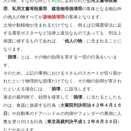
人の物、すなわち同じく
刑法
に定められた
公用文書等毀棄
罪
、
私用文書等毀棄罪
、
建造物等損壊罪
の客体となる物以外
の他人の物すべてが
器物損壊罪
の客体となります。
土地や動植物が含まれるだけでなく、例えば公職選挙法に反
する選挙ポスターなど法律上違法なものであっても、刑法上
保護に値するものであれば、「
他人の物
」に含まれることに
なります。
「
損壊
」とは、その物の効用を害する一切の行為をいいま
す。
そのため、上記の事例におけるＶさんのスカートが切り裂か
れたという物理的な損壊だけでなく、その物の効用が害され
たといえる場合には、「
損壊
」に該当します。
過去の裁判例で、効用を侵害して「
損壊
」に当たるとしたも
のは、食器に放尿する行為（
大審院判決明治４２年４月１６
日
）や自動車のドアハンドルの内側やフェンダーの裏側に人
糞を塗り付ける行為（
東京高裁判決平成１２年８月３０日
）
などがあります。