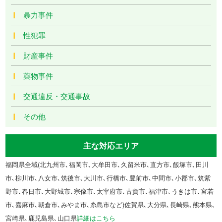
暴力事件
性犯罪
財産事件
薬物事件
交通違反・交通事故
その他
主な対応エリア
福岡県全域(北九州市､福岡市､大牟田市､久留米市､直方市､飯塚市､田川
市､柳川市､八女市､筑後市､大川市､行橋市､豊前市､中間市､小郡市､筑紫
野市､春日市､大野城市､宗像市､太宰府市､古賀市､福津市､うきは市､宮若
市､嘉麻市､朝倉市､みやま市､糸島市など)佐賀県､大分県､長崎県､熊本県､
宮崎県､鹿児島県､山口県
詳細はこちら