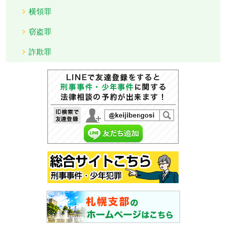
横領罪
窃盗罪
詐欺罪