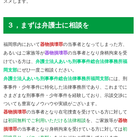
スメします。
３，まずは弁護士に相談を
福岡県内において
器物損壊罪
の当事者となってしまった方、
あるいはご家族等が
器物損壊罪
の当事者となり身柄拘束を受
けている方は、
弁護士法人あいち刑事事件総合法律事務所福
岡支部
にぜひ一度ご相談ください。
弁護士法人あいち刑事事件総合法律事務所福岡支部
には、刑
事事件・少年事件に特化した法律事務所であり、これまでに
さまざまな刑事事件・少年事件を経験しており、示談交渉に
ついても豊富なノウハウや実績がございます。
器物損壊罪
の当事者となり在宅捜査を受けている方に対して
は
初回無料でご利用いただける法律相談
を、ご家族等が
器物
損壊罪
の当事者となり身柄拘束を受けている方に対しては
初