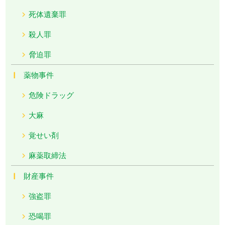
死体遺棄罪
殺人罪
脅迫罪
薬物事件
危険ドラッグ
大麻
覚せい剤
麻薬取締法
財産事件
強盗罪
恐喝罪