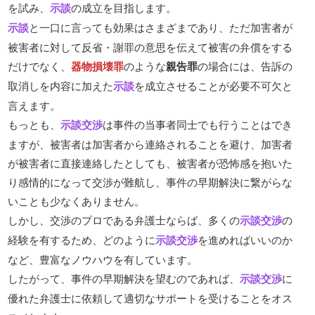
を試み、
示談
の成立を目指します。
示談
と一口に言っても効果はさまざまであり、ただ加害者が
被害者に対して反省・謝罪の意思を伝えて被害の弁償をする
だけでなく、
器物損壊罪
のような
親告罪
の場合には、告訴の
取消しを内容に加えた
示談
を成立させることが必要不可欠と
言えます。
もっとも、
示談交渉
は事件の当事者同士でも行うことはでき
ますが、被害者は加害者から連絡されることを避け、加害者
が被害者に直接連絡したとしても、被害者が恐怖感を抱いた
り感情的になって交渉が難航し、事件の早期解決に繋がらな
いことも少なくありません。
しかし、交渉のプロである弁護士ならば、多くの
示談交渉
の
経験を有するため、どのように
示談交渉
を進めればいいのか
など、豊富なノウハウを有しています。
したがって、事件の早期解決を望むのであれば、
示談交渉
に
優れた弁護士に依頼して適切なサポートを受けることをオス