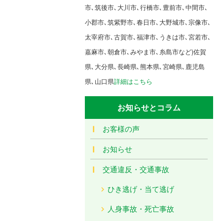
市､筑後市､大川市､行橋市､豊前市､中間市､
小郡市､筑紫野市､春日市､大野城市､宗像市､
太宰府市､古賀市､福津市､うきは市､宮若市､
嘉麻市､朝倉市､みやま市､糸島市など)佐賀
県､大分県､長崎県､熊本県､宮崎県､鹿児島
県､山口県
詳細はこちら
お知らせとコラム
お客様の声
お知らせ
交通違反・交通事故
ひき逃げ・当て逃げ
人身事故・死亡事故