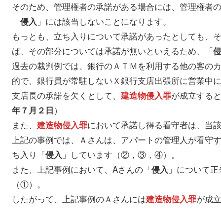
そのため、管理権者の承諾がある場合には、管理権者
「
」には該当しないことになります。
侵入
もっとも、立ち入りについて承諾があったとしても、
ば、その部分については承諾が無いといえるため、「
過去の裁判例では、銀行のＡＴＭを利用する他の客の
的で、銀行員が常駐しないＸ銀行支店出張所に営業中
支店長の承諾を欠くとして、
が成立する
建造物侵入罪
）
年７月２日
また、
において承諾し得る看守者は、当
建造物侵入罪
上記の事例では、Ａさんは、アパートの管理人が看守
ち入り「
」しています（②，③，④）。
侵入
また、上記事例において、Aさんの「
」について正
侵入
（①）。
したがって、上記事例のＡさんには
が成
建造物侵入罪