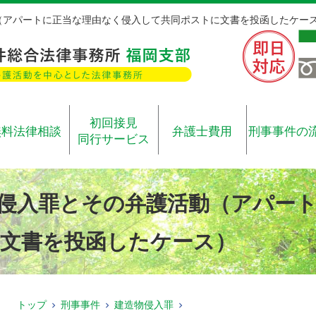
（アパートに正当な理由なく侵入して共同ポストに文書を投函したケー
初回接見
無料法律相談
弁護士費用
刑事事件の
同行サービス
侵入罪とその弁護活動（アパー
文書を投函したケース）
トップ
刑事事件
建造物侵入罪