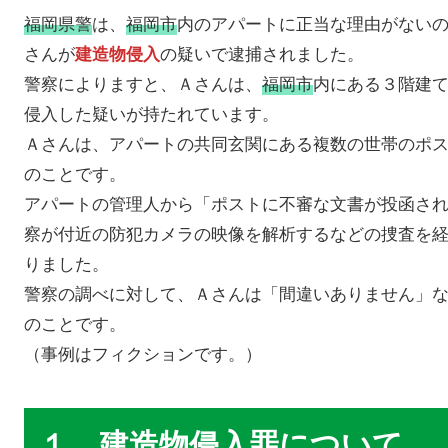
福岡県警
は、
福岡市
内のアパートに正当な理由がない
さんが
の疑いで逮捕されました。
建造物侵入
警察によりますと、Ａさんは、
福岡市
内にある３階建
侵入した疑いが持たれています。
Ａさんは、アパートの共同玄関にある複数の世帯のポ
のことです。
アパートの管理人から「ポストに不審な文書が投函さ
察が付近の防犯カメラの映像を解析するなどの捜査を
りました。
警察の調べに対して、Ａさんは「間違いありません」
のことです。
（事例はフィクションです。）
１，建造物侵入罪について