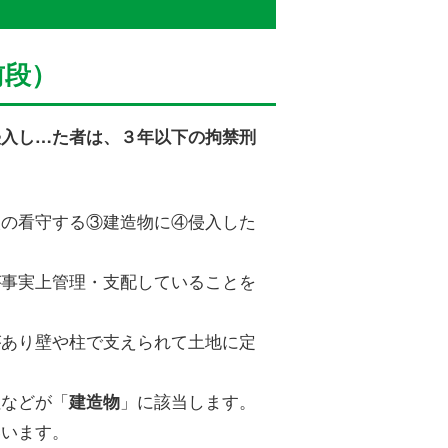
前段）
侵入し…た者は、３年以下の拘禁刑
人の看守する③建造物に④侵入した
が事実上管理・支配していることを
があり壁や柱で支えられて土地に定
社などが「
」に該当します。
建造物
いいます。