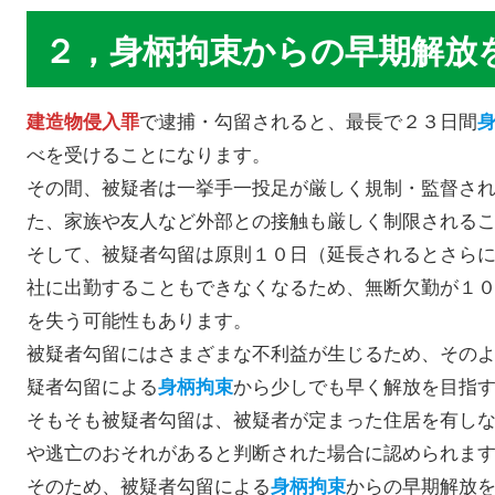
２，身柄拘束からの早期解放
で逮捕・勾留されると、最長で２３日間
建造物侵入罪
べを受けることになります。
その間、被疑者は一挙手一投足が厳しく規制・監督さ
た、家族や友人など外部との接触も厳しく制限される
そして、被疑者勾留は原則１０日（延長されるとさら
社に出勤することもできなくなるため、無断欠勤が１
を失う可能性もあります。
被疑者勾留にはさまざまな不利益が生じるため、その
疑者勾留による
から少しでも早く解放を目指
身柄拘束
そもそも被疑者勾留は、被疑者が定まった住居を有し
や逃亡のおそれがあると判断された場合に認められま
そのため、被疑者勾留による
からの早期解放
身柄拘束