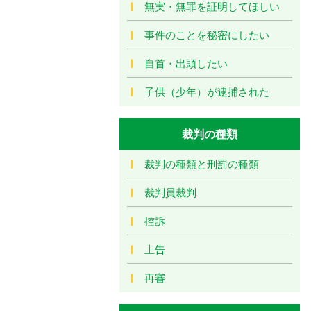
無実・無罪を証明してほしい
事件のことを秘密にしたい
自首・出頭したい
子供（少年）が逮捕された
裁判の種類
裁判の種類と刑罰の種類
裁判員裁判
控訴
上告
再審