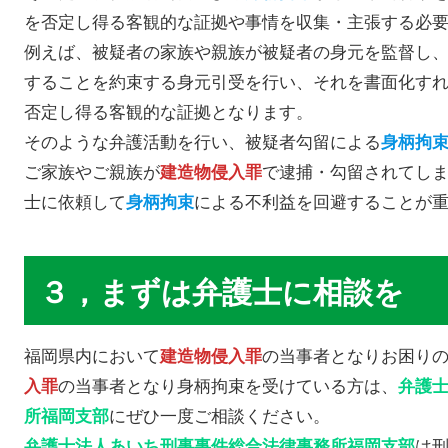
を否定し得る客観的な証拠や事情を収集・主張する必
例えば、被疑者の家族や親族が被疑者の身元を監督し
することを約束する身元引受を行い、それを書面化す
否定し得る客観的な証拠となります。
そのような弁護活動を行い、被疑者勾留による
身柄拘
ご家族やご親族が
で逮捕・勾留されてし
建造物侵入罪
士に依頼して
による不利益を回避することが
身柄拘束
３，まずは弁護士に相談を
福岡県内において
の当事者となりお困り
建造物侵入罪
の当事者となり身柄拘束を受けている方は、
入罪
弁護
にぜひ一度ご相談ください。
所福岡支部
は
弁護士法人あいち刑事事件総合法律事務所福岡支部