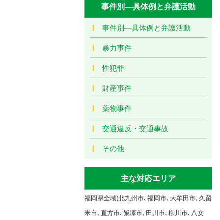
事件別―具体例と弁護活動
事件別―具体例と弁護活動
暴力事件
性犯罪
財産事件
薬物事件
交通違反・交通事故
その他
主な対応エリア
福岡県全域(北九州市､福岡市､大牟田市､久留
米市､直方市､飯塚市､田川市､柳川市､八女