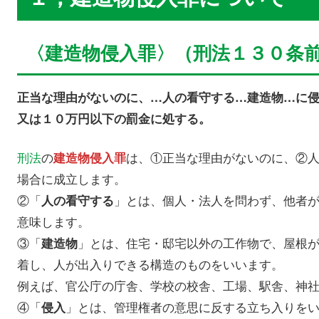
〈建造物侵入罪〉（刑法１３０条
正当な理由がないのに、…人の看守する…建造物…に
又は１０万円以下の罰金に処する。
刑法
の
は、①正当な理由がないのに、②
建造物侵入罪
場合に成立します。
②「
」とは、個人・法人を問わず、他者
人の看守する
意味します。
③「
」とは、住宅・邸宅以外の工作物で、屋根
建造物
着し、人が出入りできる構造のものをいいます。
例えば、官公庁の庁舎、学校の校舎、工場、駅舎、神
④「
」とは、管理権者の意思に反する立ち入りを
侵入