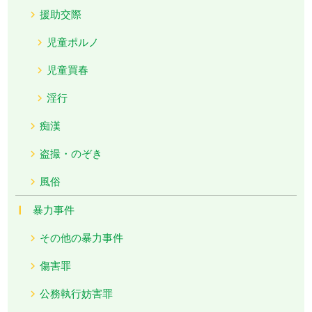
援助交際
児童ポルノ
児童買春
淫行
痴漢
盗撮・のぞき
風俗
暴力事件
その他の暴力事件
傷害罪
公務執行妨害罪