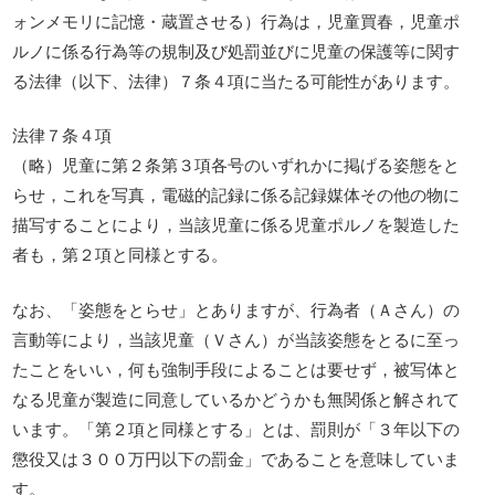
ォンメモリに記憶・蔵置させる）行為は，児童買春，児童ポ
ルノに係る行為等の規制及び処罰並びに児童の保護等に関す
る法律（以下、法律）７条４項に当たる可能性があります。
法律７条４項
（略）児童に第２条第３項各号のいずれかに掲げる姿態をと
らせ，これを写真，電磁的記録に係る記録媒体その他の物に
描写することにより，当該児童に係る児童ポルノを製造した
者も，第２項と同様とする。
なお、「姿態をとらせ」とありますが、行為者（Ａさん）の
言動等により，当該児童（Ｖさん）が当該姿態をとるに至っ
たことをいい，何も強制手段によることは要せず，被写体と
なる児童が製造に同意しているかどうかも無関係と解されて
います。「第２項と同様とする」とは、罰則が「３年以下の
懲役又は３００万円以下の罰金」であることを意味していま
す。