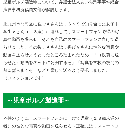
児童ポルノ製造罪について、弁護士法人あいち刑事事件総合
法律事務所福岡支部が解説します。
北九州市門司区に住むＡさんは，ＳＮＳで知り合った女子中
学生Ｖさん（１３歳）に連絡して，スマートフォンで裸の写
真や動画を撮らせ、それを自己のスマートフォンに向けて送
らせました。その後，Ａさんは，再びＶさんに性的な写真や
動画を送らせようとしたところ拒まれたため，「（以前に送
らせた）動画をネットに公開するぞ」「写真を学校の校門の
前にばらまくぞ」などと脅して送るよう要求しました。
（フィクションです）
～児童ポルノ製造罪～
本件のように，スマートフォンに向けて児童（１８歳未満の
者）の性的な写真や動画を送らせる（正確には，スマートフ