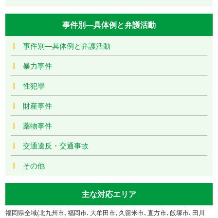
事件別―具体例と弁護活動
事件別―具体例と弁護活動
暴力事件
性犯罪
財産事件
薬物事件
交通違反・交通事故
その他
主な対応エリア
福岡県全域(北九州市､福岡市､大牟田市､久留米市､直方市､飯塚市､田川