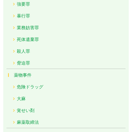
強要罪
暴行罪
業務妨害罪
死体遺棄罪
殺人罪
脅迫罪
薬物事件
危険ドラッグ
大麻
覚せい剤
麻薬取締法