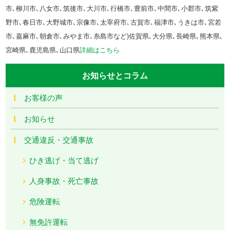
市､柳川市､八女市､筑後市､大川市､行橋市､豊前市､中間市､小郡市､筑紫
野市､春日市､大野城市､宗像市､太宰府市､古賀市､福津市､うきは市､宮若
市､嘉麻市､朝倉市､みやま市､糸島市など)佐賀県､大分県､長崎県､熊本県､
宮崎県､鹿児島県､山口県
詳細はこちら
お知らせとコラム
お客様の声
お知らせ
交通違反・交通事故
ひき逃げ・当て逃げ
人身事故・死亡事故
危険運転
無免許運転