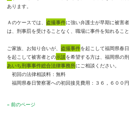
あります。
Ａのケースでは、
盗撮事件
に強い弁護士が早期に被害
は、刑事罰を受けることなく、職場に事件を知れるこ
ご家族、お知り合いが、
盗撮事件
を起こして福岡県春
を起こして被害者との
示談
を希望する方は、福岡県の
あいち刑事事件総合法律事務所
にご相談ください。
初回の法律相談料：無料
福岡県春日警察署への初回接見費用：３６，６００
« 前のページ