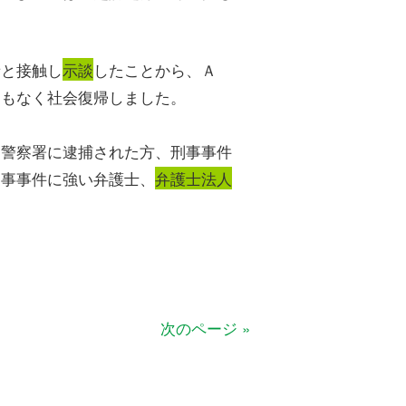
者と接触し
示談
したことから、Ａ
ともなく社会復帰しました。
日警察署に逮捕された方、刑事事件
刑事事件に強い弁護士、
弁護士法人
円
次のページ »