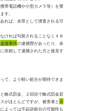
（携帯電話機や小型カメラ等）を警
れます。
があれば、余罪として捜査される可
がなければ勾留されることなく４８
に
盗撮事件
の逮捕歴があったり、余
士に依頼して逮捕された方と接見す
よって、より軽い処分が期待できま
すと略式罰金、２回目で略式罰金若
ースがほとんどですが、被害者と
示
合によっては不起訴処分の可能性も