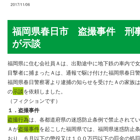
2017/11/06
福岡県春日市 盗撮事件 刑
が示談
福岡県に住む会社員Ａは、出勤途中に地下鉄の車内で
目撃者に捕まったＡは、通報で駆け付けた福岡県春日
福岡県春日警察署より逮捕の知らせを受けたＡの家族
の
示談
を依頼しました。
（フィクションです）
１．盗撮事件
盗撮行為
は、各都道府県の迷惑防止条例で禁止されて
Ａが
盗撮事件
を起こした福岡県では、福岡県迷惑防止
おり、６月以下の懲役又は１００万円以下の罰金の処