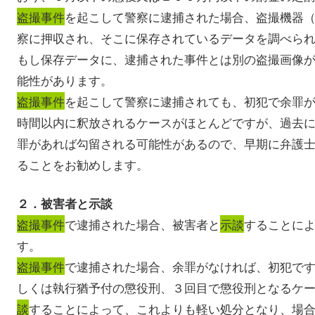
盗撮事件
を起こして警察に逮捕された場合、盗撮機器
察に押収され、そこに保存されているデータを調べら
もし保存データに、逮捕された事件とは別の盗撮画像
能性があります。
盗撮事件
を起こして警察に逮捕されても、初犯で余罪
時間以内に釈放されるケースがほとんどですが、過去
罪があれば勾留される可能性があるので、早期に弁護
ることをお勧めします。
２．被害者と示談
盗撮事件
で逮捕された場合、被害者と
示談
することに
す。
盗撮事件
で逮捕された場合、余罪がなければ、初犯で
しくは執行猶予付の懲役刑、３回目で懲役刑となるケ
談
することによって、これよりも軽い処分となり、場