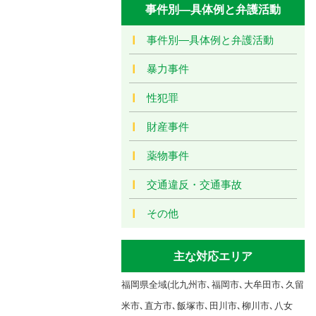
事件別―具体例と弁護活動
事件別―具体例と弁護活動
暴力事件
性犯罪
財産事件
薬物事件
交通違反・交通事故
その他
主な対応エリア
福岡県全域(北九州市､福岡市､大牟田市､久留
米市､直方市､飯塚市､田川市､柳川市､八女