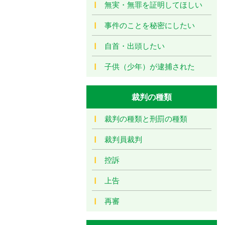
無実・無罪を証明してほしい
事件のことを秘密にしたい
自首・出頭したい
子供（少年）が逮捕された
裁判の種類
裁判の種類と刑罰の種類
裁判員裁判
控訴
上告
再審