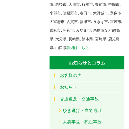
市､筑後市､大川市､行橋市､豊前市､中間市､
小郡市､筑紫野市､春日市､大野城市､宗像市､
太宰府市､古賀市､福津市､うきは市､宮若市､
嘉麻市､朝倉市､みやま市､糸島市など)佐賀
県､大分県､長崎県､熊本県､宮崎県､鹿児島
県､山口県
詳細はこちら
お知らせとコラム
お客様の声
お知らせ
交通違反・交通事故
ひき逃げ・当て逃げ
人身事故・死亡事故