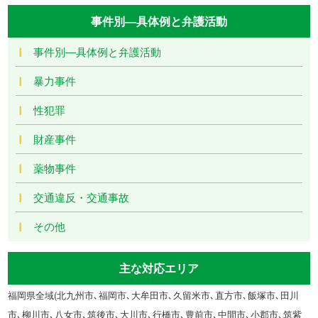
事件別―具体例と弁護活動
事件別―具体例と弁護活動
暴力事件
性犯罪
財産事件
薬物事件
交通違反・交通事故
その他
主な対応エリア
福岡県全域(北九州市､福岡市､大牟田市､久留米市､直方市､飯塚市､田川
市､柳川市､八女市､筑後市､大川市､行橋市､豊前市､中間市､小郡市､筑紫