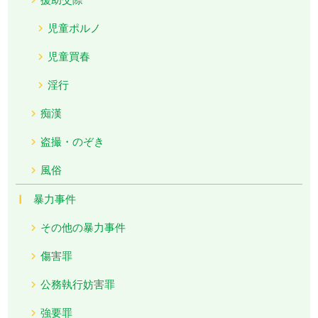
児童ポルノ
児童買春
淫行
痴漢
盗撮・のぞき
風俗
暴力事件
その他の暴力事件
傷害罪
公務執行妨害罪
強要罪