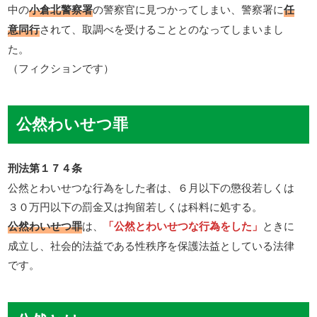
中の
小倉北警察署
の警察官に見つかってしまい、警察署に
任
意同行
されて、取調べを受けることとのなってしまいまし
た。
（フィクションです）
公然わいせつ罪
刑法第１７４条
公然とわいせつな行為をした者は、６月以下の懲役若しくは
３０万円以下の罰金又は拘留若しくは科料に処する。
公然わいせつ罪
は、
「公然とわいせつな行為をした」
ときに
成立し、社会的法益である性秩序を保護法益としている法律
です。