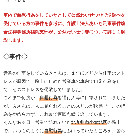
2023/04/16
車内で自慰行為をしていたとして公然わいせつ罪で取調べを
受けている方の事件を参考に、弁護士法人あいち刑事事件総
合法律事務所福岡支部が、公然わいせつ罪について詳しく解
説します。
◇事件◇
営業の仕事をしているＡさんは、１年ほど前から仕事のスト
レスが原因で、路上に止めた営業車の車内で自慰行為をし
て、そのストレスを発散していました。
これまで何度か、
自慰行為
を通行人等に目撃されていました
が、Ａさんは、人に見られることのスリルが快感で、この行
為をやめられず、これまで何回も繰り返しています。
そんなある日、営業で訪れていた
北九州市小倉北区
の路上
で、いつものように
自慰行為
にふけっていたところを、警ら