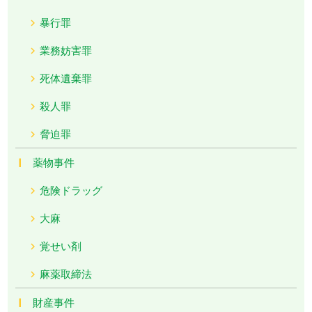
暴行罪
業務妨害罪
死体遺棄罪
殺人罪
脅迫罪
薬物事件
危険ドラッグ
大麻
覚せい剤
麻薬取締法
財産事件