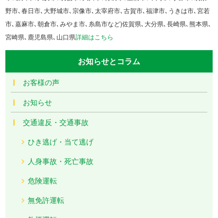
野市､春日市､大野城市､宗像市､太宰府市､古賀市､福津市､うきは市､宮若
市､嘉麻市､朝倉市､みやま市､糸島市など)佐賀県､大分県､長崎県､熊本県､
宮崎県､鹿児島県､山口県
詳細はこちら
お知らせとコラム
お客様の声
お知らせ
交通違反・交通事故
ひき逃げ・当て逃げ
人身事故・死亡事故
危険運転
無免許運転