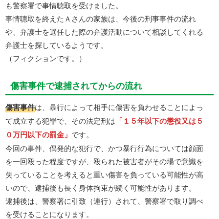
も警察署で事情聴取を受けました。
事情聴取を終えたＡさんの家族は、今後の刑事事件の流れ
や、弁護士を選任した際の弁護活動について相談してくれる
弁護士を探しているようです。
（フィクションです。）
傷害事件で逮捕されてからの流れ
傷害事件
は、暴行によって相手に傷害を負わせることによっ
て成立する犯罪で、その法定刑は
「１５年以下の懲役又は５
０万円以下の罰金」
です。
今回の事件、偶発的な犯行で、かつ暴行行為については顔面
を一回殴った程度ですが、殴られた被害者がその場で意識を
失っていることを考えると重い傷害を負っている可能性が高
いので、逮捕後も長く身体拘束が続く可能性があります。
逮捕後は、警察署に引致（連行）されて、警察署で取り調べ
を受けることになります。