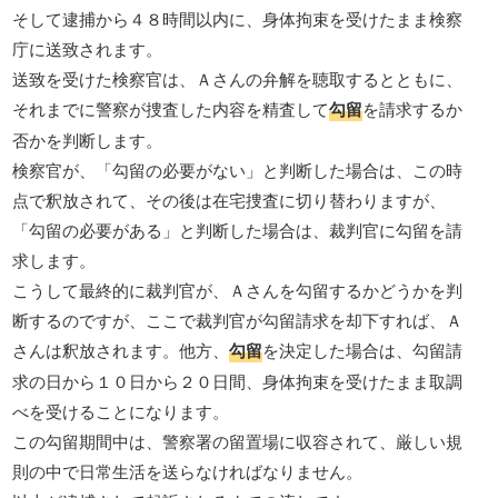
そして逮捕から４８時間以内に、身体拘束を受けたまま検察
庁に送致されます。
送致を受けた検察官は、Ａさんの弁解を聴取するとともに、
それまでに警察が捜査した内容を精査して
勾留
を請求するか
否かを判断します。
検察官が、「勾留の必要がない」と判断した場合は、この時
点で釈放されて、その後は在宅捜査に切り替わりますが、
「勾留の必要がある」と判断した場合は、裁判官に勾留を請
求します。
こうして最終的に裁判官が、Ａさんを勾留するかどうかを判
断するのですが、ここで裁判官が勾留請求を却下すれば、Ａ
さんは釈放されます。他方、
勾留
を決定した場合は、勾留請
求の日から１０日から２０日間、身体拘束を受けたまま取調
べを受けることになります。
この勾留期間中は、警察署の留置場に収容されて、厳しい規
則の中で日常生活を送らなければなりません。