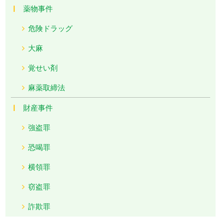
薬物事件
危険ドラッグ
大麻
覚せい剤
麻薬取締法
財産事件
強盗罪
恐喝罪
横領罪
窃盗罪
詐欺罪