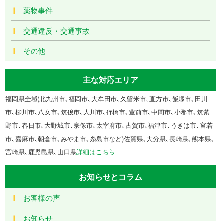
薬物事件
交通違反・交通事故
その他
主な対応エリア
福岡県全域(北九州市､福岡市､大牟田市､久留米市､直方市､飯塚市､田川
市､柳川市､八女市､筑後市､大川市､行橋市､豊前市､中間市､小郡市､筑紫
野市､春日市､大野城市､宗像市､太宰府市､古賀市､福津市､うきは市､宮若
市､嘉麻市､朝倉市､みやま市､糸島市など)佐賀県､大分県､長崎県､熊本県､
宮崎県､鹿児島県､山口県
詳細はこちら
お知らせとコラム
お客様の声
お知らせ