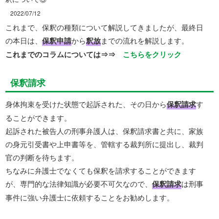
2022/07/12
これまで、保釈の種類について解説してきましたが、最終日
の本日は、
保釈申請
から
釈放
までの流れを解説します。
これまでのコラムについては⇒⇒
こちらをクリック
保釈請求
身体拘束を受けた状態で起訴された、その日から
保釈請求
す
ることができます。
起訴された被告人の刑事弁護人は、保釈請求書と共に、家族
の身元引受書や上申書等を、管轄する裁判所に提出し、裁判
官の判断を待ちます。
ちなみに弁護士でなくても保釈を請求することができます
が、専門的な法律知識が必要不可欠なので、
保釈請求
は刑事
事件に強い弁護士に依頼することをお勧めします。