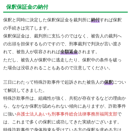
保釈保証金の納付
保釈と同時に決定した保釈保証金を裁判所に
納付
すれば保釈
の手続きは完了します。
保釈保証金は、裁判所に支払うのではなく、被告人の裁判へ
の出頭を担保するものですので、刑事裁判で判決が言い渡さ
れて、被告人が収容されれば
全額返金
されます。
ただし、被告人が保釈中に逃走したり、保釈中の条件を破っ
た場合は没収されることもあるので注意してください。
三日にわたって特殊詐欺事件で起訴された被告人の
保釈
につい
て解説してきました。
特殊詐欺事件は、組織性が強く、共犯が存在するなどの理由か
ら、なかなか保釈が認められない傾向にありますが、詐欺事件
に強い
弁護士法人あいち刑事事件総合法律事務所福岡支部
で
は、これまで多くの保釈に成功してきた実績がございます。
特殊詐欺事件で身体拘束を受けている方の保釈を求める方は、