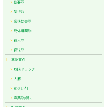
強要罪
暴行罪
業務妨害罪
死体遺棄罪
殺人罪
脅迫罪
薬物事件
危険ドラッグ
大麻
覚せい剤
麻薬取締法