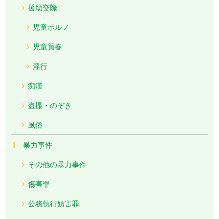
援助交際
児童ポルノ
児童買春
淫行
痴漢
盗撮・のぞき
風俗
暴力事件
その他の暴力事件
傷害罪
公務執行妨害罪