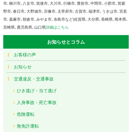
市､柳川市､八女市､筑後市､大川市､行橋市､豊前市､中間市､小郡市､筑紫
野市､春日市､大野城市､宗像市､太宰府市､古賀市､福津市､うきは市､宮若
市､嘉麻市､朝倉市､みやま市､糸島市など)佐賀県､大分県､長崎県､熊本県､
宮崎県､鹿児島県､山口県
詳細はこちら
お知らせとコラム
お客様の声
お知らせ
交通違反・交通事故
ひき逃げ・当て逃げ
人身事故・死亡事故
危険運転
無免許運転