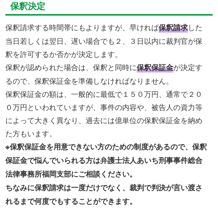
保釈決定
保釈請求する時間帯にもよりますが、早ければ
保釈請求
した
当日若しくは翌日、遅い場合でも２、３日以内に裁判官が保
釈を許可するか否かが決定します。
保釈が認められた場合は、保釈と同時に
保釈保証金
が決定す
るので、保釈保証金を準備しなければなりません。
保釈保証金の額は、一般的に最低で１５０万円、通常で２０
０万円といわれていますが、事件の内容や、被告人の資力等
によって大きく異なり、過去には億単位の保釈保証金を納め
た方もいます。
※保釈保証金を用意できない方のための制度があるので、保釈
保証金で悩んでいられる方は弁護士法人あいち刑事事件総合
法律事務所福岡支部にご相談ください。
ちなみに保釈請求は一度だけでなく、裁判で判決が言い渡さ
れるまで何度でもすることができます。