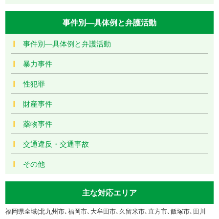
事件別―具体例と弁護活動
事件別―具体例と弁護活動
暴力事件
性犯罪
財産事件
薬物事件
交通違反・交通事故
その他
主な対応エリア
福岡県全域(北九州市､福岡市､大牟田市､久留米市､直方市､飯塚市､田川