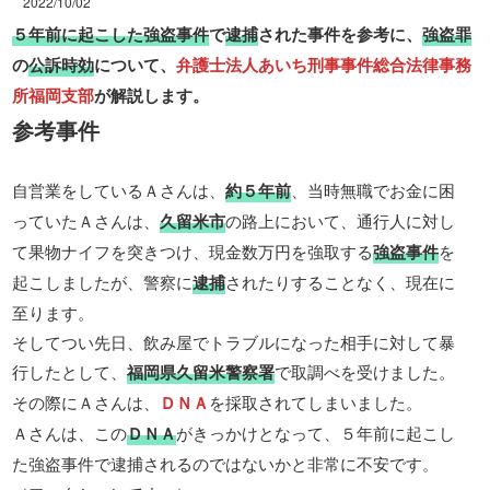
2022/10/02
５年前に起こした強盗事件
で
逮捕
された事件を参考に、
強盗罪
の
公訴時効
について、
弁護士法人あいち刑事事件総合法律事務
所福岡支部
が解説します。
参考事件
自営業をしているＡさんは、
約５年前
、当時無職でお金に困
っていたＡさんは、
久留米市
の路上において、通行人に対し
て果物ナイフを突きつけ、現金数万円を強取する
強盗事件
を
起こしましたが、警察に
逮捕
されたりすることなく、現在に
至ります。
そしてつい先日、飲み屋でトラブルになった相手に対して暴
行したとして、
福岡県久留米警察署
で取調べを受けました。
その際にＡさんは、
ＤＮＡ
を採取されてしまいました。
Ａさんは、この
ＤＮＡ
がきっかけとなって、５年前に起こし
た強盗事件で逮捕されるのではないかと非常に不安です。