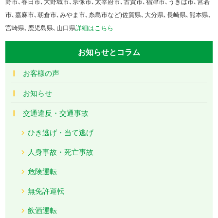
野市､春日市､大野城市､宗像市､太宰府市､古賀市､福津市､うきは市､宮若
市､嘉麻市､朝倉市､みやま市､糸島市など)佐賀県､大分県､長崎県､熊本県､
宮崎県､鹿児島県､山口県
詳細はこちら
お知らせとコラム
お客様の声
お知らせ
交通違反・交通事故
ひき逃げ・当て逃げ
人身事故・死亡事故
危険運転
無免許運転
飲酒運転