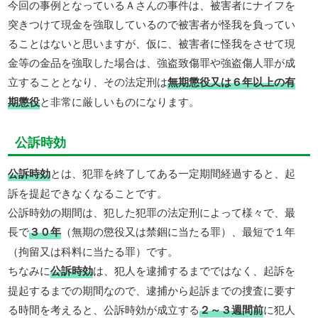
今回の事例となっているＡさんの事件は、被害者にナイフを
突きつけて現金を強取しているので被害者が怪我を負ってい
ることはないと思いますが、仮に、被害者に怪我をさせて現
金等の金品を強取した場合は、強盗致傷罪や強盗傷人罪が成
立することとなり、その法定刑は
無期懲役又は６年以上の有
期懲役
と非常に厳しいものになります。
公訴時効
公訴時効
とは、犯罪を終了してある一定期間経過すると、起
訴を提起できなくなることです。
公訴時効の期間は、犯した犯罪の法定刑によって様々で、最
長で
３０年
（無期の懲役又は禁錮に当たる罪）、最短で１年
（拘留又は科料に当たる罪）です。
ちなみに
公訴時効
は、犯人を逮捕するまでではなく、起訴を
提起するまでの期間なので、逮捕から起訴までの捜査に要す
る時間を考えると、公訴時効が成立する
２～３週間前
に犯人