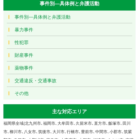
事件別―具体例と弁護活動
事件別―具体例と弁護活動
暴力事件
性犯罪
財産事件
薬物事件
交通違反・交通事故
その他
主な対応エリア
福岡県全域(北九州市､福岡市､大牟田市､久留米市､直方市､飯塚市､田川
市､柳川市､八女市､筑後市､大川市､行橋市､豊前市､中間市､小郡市､筑紫