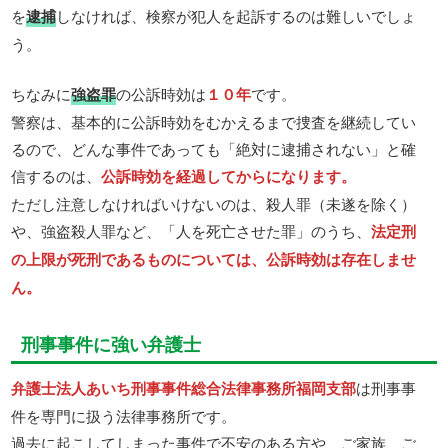
を
逮捕
しなければ、検察が犯人を起訴するのは難しいでしょ
う。
ちなみに
強盗罪
の公訴時効は
１０年
です。
警察は、基本的に公訴時効をむかえるまで捜査を継続してい
るので、どんな事件であっても「絶対に逮捕されない」と確
信するのは、
公訴時効を経過してからになります。
ただし注意しなければいけないのは、殺人罪（未遂を除く）
や、強盗殺人罪など、「人を死亡させた罪」のうち、
法定刑
の上限が死刑であるものについては、公訴時効は存在しませ
ん。
刑事事件に強い弁護士
弁護士法人あいち刑事事件総合法律事務所福岡支部
は刑事事
件を専門に扱う法律事務所です。
過去に起こしてしまった事件で不安のある方や、ご家族、ご