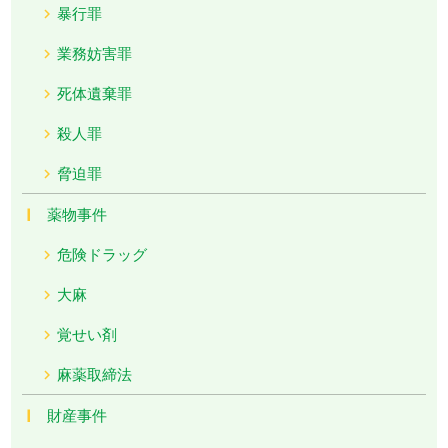
暴行罪
業務妨害罪
死体遺棄罪
殺人罪
脅迫罪
薬物事件
危険ドラッグ
大麻
覚せい剤
麻薬取締法
財産事件