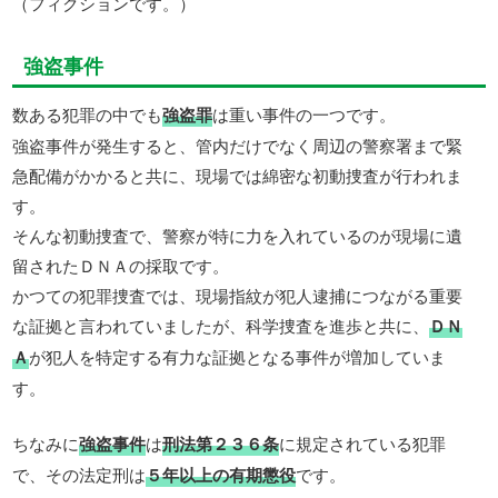
（フィクションです。）
強盗事件
数ある犯罪の中でも
強盗罪
は重い事件の一つです。
強盗事件が発生すると、管内だけでなく周辺の警察署まで緊
急配備がかかると共に、現場では綿密な初動捜査が行われま
す。
そんな初動捜査で、警察が特に力を入れているのが現場に遺
留されたＤＮＡの採取です。
かつての犯罪捜査では、現場指紋が犯人逮捕につながる重要
な証拠と言われていましたが、科学捜査を進歩と共に、
ＤＮ
Ａ
が犯人を特定する有力な証拠となる事件が増加していま
す。
ちなみに
強盗事件
は
刑法第２３６条
に規定されている犯罪
で、その法定刑は
５年以上の有期懲役
です。