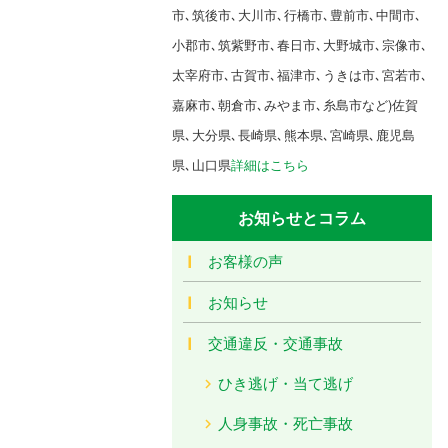
市､筑後市､大川市､行橋市､豊前市､中間市､
小郡市､筑紫野市､春日市､大野城市､宗像市､
太宰府市､古賀市､福津市､うきは市､宮若市､
嘉麻市､朝倉市､みやま市､糸島市など)佐賀
県､大分県､長崎県､熊本県､宮崎県､鹿児島
県､山口県
詳細はこちら
お知らせとコラム
お客様の声
お知らせ
交通違反・交通事故
ひき逃げ・当て逃げ
人身事故・死亡事故