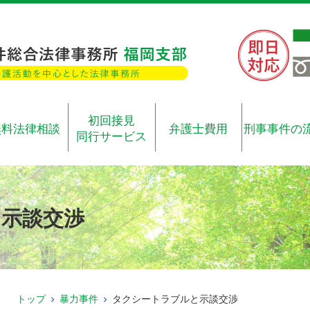
初回接見
無料法律相談
弁護士費用
刑事事件の
同行サービス
示談交渉
トップ
暴力事件
タクシートラブルと示談交渉