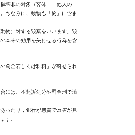
物損壊罪の対象（客体＝「他人の
す。ちなみに、動物も「物」に含ま
は動物に対する毀棄をいいます。毀
物の本来の効用を失わせる行為を含
下の罰金若しくは科料」が科せられ
場合には、不起訴処分や罰金刑で済
であったり，犯行が悪質で反省が見
ります。