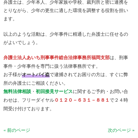
弁護士は、少年本人、少年家族や学校、裁判所と密に連携を
とりながら、少年の更生に適した環境を調整する役割を担い
ます。
以上のような活動は、少年事件に精通した弁護士に任せるの
がよいでしょう。
弁護士法人あいち刑事事件総合法律事務所福岡支部
は、刑事
事件・少年事件を専門に扱う法律事務所です。
お子様が
オートバイ盗
で逮捕されてお困りの方は、すぐに弊
所の弁護士にご相談ください。
無料法律相談
・
初回接見サービス
に関するご予約・お問い合
わせは、フリーダイヤル
０１２０－６３１－８８１
で２４時
間受け付けております。
« 前のページ
次のページ »