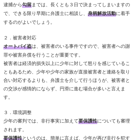
逮捕から
勾留
までは、長くとも３日で決まってしまいますの
で、できる限り早期に弁護士に相談し、
身柄解放活動
に着手
するのがよいでしょう。
２．被害者対応
オートバイ盗
は、被害者のいる事件ですので、被害者への謝
罪や被害弁償を行うことが重要です。
被害者は経済的損失以上に少年に対して怒りを感じているこ
ともあるため、少年や少年の家族が直接被害者と連絡を取り
合い対応するよりも、弁護士を介して行うほうが、被害者と
の交渉が感情的にならず、円滑に進む場合が多いと言えま
す。
３．環境調整
少年の審判では、非行事実に加えて
要保護性
についても審理
されます。
要保護性
というのは、簡単に言えば、少年が再び非行を犯す