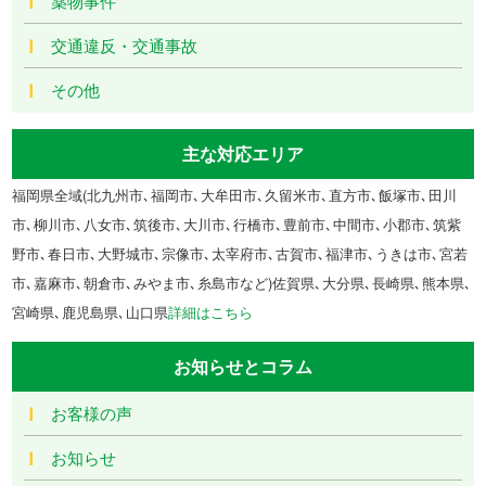
薬物事件
交通違反・交通事故
その他
主な対応エリア
福岡県全域(北九州市､福岡市､大牟田市､久留米市､直方市､飯塚市､田川
市､柳川市､八女市､筑後市､大川市､行橋市､豊前市､中間市､小郡市､筑紫
野市､春日市､大野城市､宗像市､太宰府市､古賀市､福津市､うきは市､宮若
市､嘉麻市､朝倉市､みやま市､糸島市など)佐賀県､大分県､長崎県､熊本県､
宮崎県､鹿児島県､山口県
詳細はこちら
お知らせとコラム
お客様の声
お知らせ