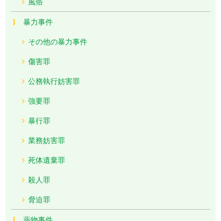
風俗
暴力事件
その他の暴力事件
傷害罪
公務執行妨害罪
強要罪
暴行罪
業務妨害罪
死体遺棄罪
殺人罪
脅迫罪
薬物事件