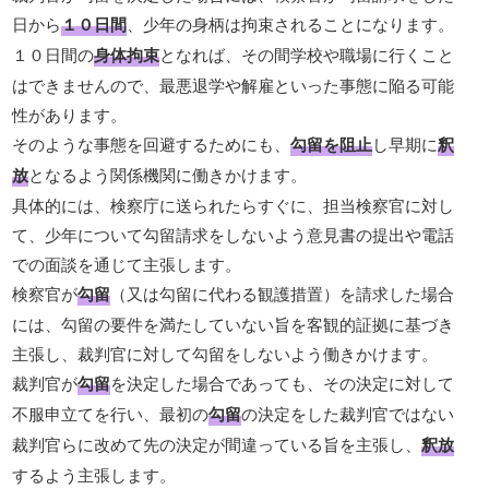
日から
１０日間
、少年の身柄は拘束されることになります。
１０日間の
身体拘束
となれば、その間学校や職場に行くこと
はできませんので、最悪退学や解雇といった事態に陥る可能
性があります。
そのような事態を回避するためにも、
勾留を阻止
し早期に
釈
放
となるよう関係機関に働きかけます。
具体的には、検察庁に送られたらすぐに、担当検察官に対し
て、少年について勾留請求をしないよう意見書の提出や電話
での面談を通じて主張します。
検察官が
勾留
（又は勾留に代わる観護措置）を請求した場合
には、勾留の要件を満たしていない旨を客観的証拠に基づき
主張し、裁判官に対して勾留をしないよう働きかけます。
裁判官が
勾留
を決定した場合であっても、その決定に対して
不服申立てを行い、最初の
勾留
の決定をした裁判官ではない
裁判官らに改めて先の決定が間違っている旨を主張し、
釈放
するよう主張します。