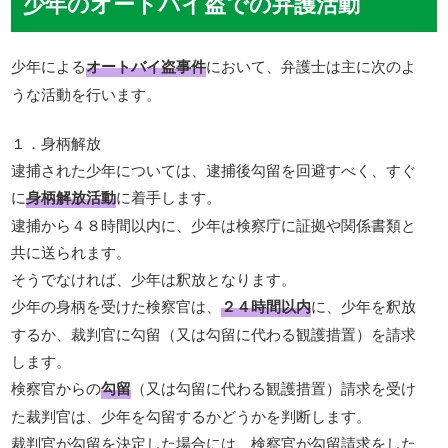
少年のオートバイ盗での弁護活動
少年による
オートバイ盗事件
において、弁護士は主に次のよ
うな活動を行います。
１．身柄解放
逮捕された少年については、逮捕後勾留を回避すべく、すぐ
に
身柄解放活動
に着手します。
逮捕から４８時間以内に、少年は検察庁に証拠や関係書類と
共に送られます。
そうでなければ、少年は釈放となります。
少年の身柄を受けた検察官は、
２４時間以内
に、少年を釈放
するか、裁判官に勾留（又は勾留に代わる観護措置）を請求
します。
検察官からの
勾留
（又は勾留に代わる観護措置）請求を受け
た裁判官は、少年を勾留するかどうかを判断します。
裁判官が勾留を決定した場合には、検察官が勾留請求をした