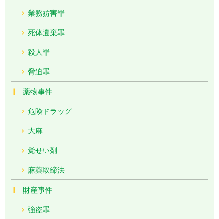
業務妨害罪
死体遺棄罪
殺人罪
脅迫罪
薬物事件
危険ドラッグ
大麻
覚せい剤
麻薬取締法
財産事件
強盗罪