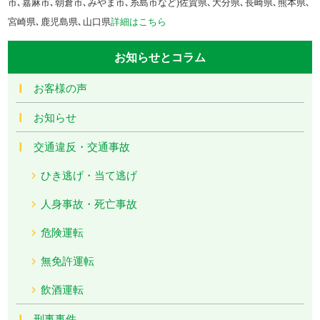
市､嘉麻市､朝倉市､みやま市､糸島市など)佐賀県､大分県､長崎県､熊本県､
宮崎県､鹿児島県､山口県
詳細はこちら
お知らせとコラム
お客様の声
お知らせ
交通違反・交通事故
ひき逃げ・当て逃げ
人身事故・死亡事故
危険運転
無免許運転
飲酒運転
刑事事件