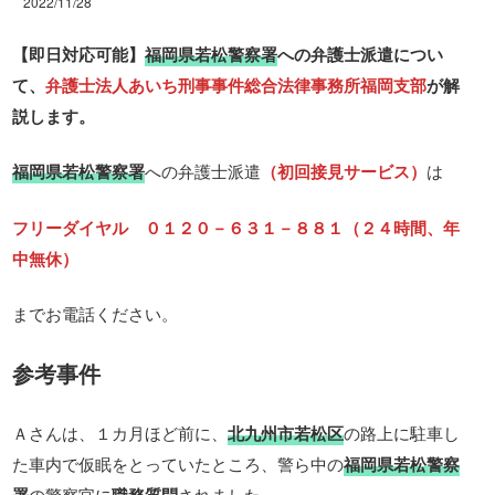
2022/11/28
【即日対応可能】
福岡県若松警察署
への弁護士派遣につい
て、
弁護士法人あいち刑事事件総合法律事務所福岡支部
が解
説します。
福岡県若松警察署
への弁護士派遣
（初回接見サービス）
は
フリーダイヤル ０１２０－６３１－８８１（２４時間、年
中無休）
までお電話ください。
参考事件
Ａさんは、１カ月ほど前に、
北九州市若松区
の路上に駐車し
た車内で仮眠をとっていたところ、警ら中の
福岡県若松警察
の警察官に
されました。