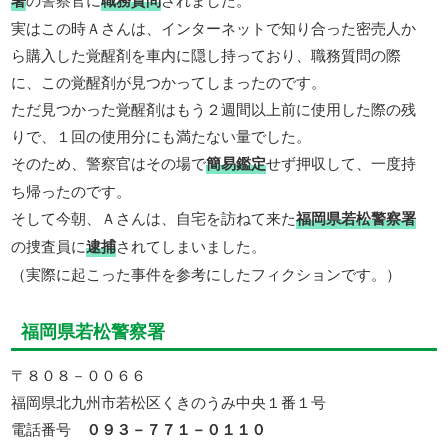
署
職務質問
実はこの時Ａさんは、インターネットで知り合った密売人か
ら購入した覚醒剤を車内に隠し持っており、職務質問の際
に、この覚醒剤が見つかってしまったのです。
ただ見つかった覚醒剤はもう２週間以上前に使用した際の残
りで、１回の使用分にも満たない量でした。
そのため、警察官はその場で
簡易鑑定
せず押収して、一度持
ち帰ったのです。
そして今朝、Ａさんは、自宅を訪ねて来た
福岡県若松警察署
の捜査員に
逮捕
されてしまいました。
（実際に起こった事件を参考にしたフィクションです。）
福岡県若松警察署
〒８０８－００６６
福岡県北九州市若松区くきのうみ中央１番１号
電話番号
０９３－７７１－０１１０