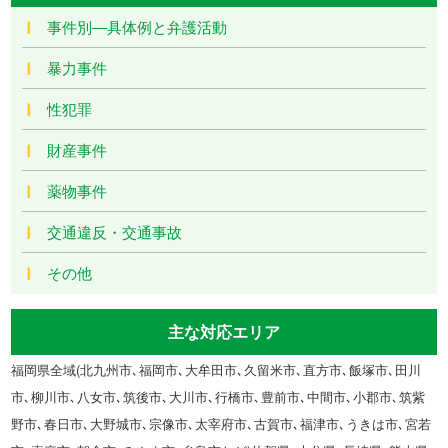
事件別―具体例と弁護活動
暴力事件
性犯罪
財産事件
薬物事件
交通違反・交通事故
その他
主な対応エリア
福岡県全域(北九州市､福岡市､大牟田市､久留米市､直方市､飯塚市､田川
市､柳川市､八女市､筑後市､大川市､行橋市､豊前市､中間市､小郡市､筑紫
野市､春日市､大野城市､宗像市､太宰府市､古賀市､福津市､うきは市､宮若