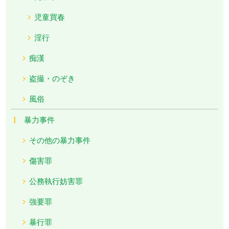
児童買春
淫行
痴漢
盗撮・のぞき
風俗
暴力事件
その他の暴力事件
傷害罪
公務執行妨害罪
強要罪
暴行罪