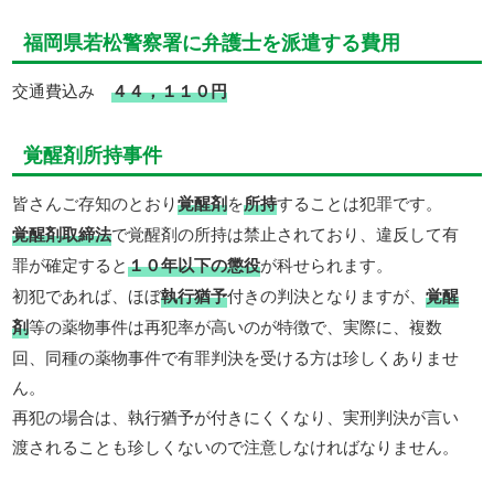
福岡県若松警察署に弁護士を派遣する費用
交通費込み
４４，１１０円
覚醒剤所持事件
皆さんご存知のとおり
覚醒剤
を
所持
することは犯罪です。
覚醒剤取締法
で覚醒剤の所持は禁止されており、違反して有
罪が確定すると
１０年以下の懲役
が科せられます。
初犯であれば、ほぼ
執行猶予
付きの判決となりますが、
覚醒
剤
等の薬物事件は再犯率が高いのが特徴で、実際に、複数
回、同種の薬物事件で有罪判決を受ける方は珍しくありませ
ん。
再犯の場合は、執行猶予が付きにくくなり、実刑判決が言い
渡されることも珍しくないので注意しなければなりません。