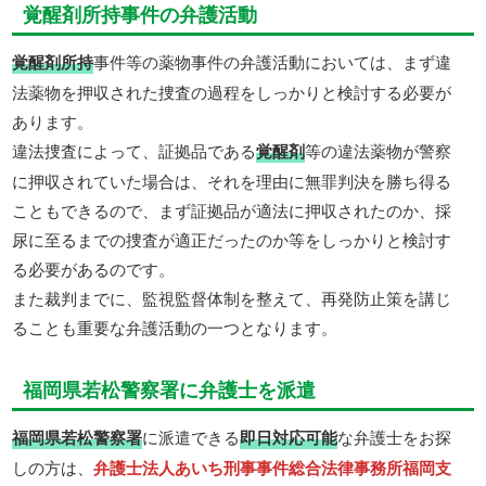
覚醒剤所持事件の弁護活動
覚醒剤所持
事件等の薬物事件の弁護活動においては、まず違
法薬物を押収された捜査の過程をしっかりと検討する必要が
あります。
違法捜査によって、証拠品である
覚醒剤
等の違法薬物が警察
に押収されていた場合は、それを理由に無罪判決を勝ち得る
こともできるので、まず証拠品が適法に押収されたのか、採
尿に至るまでの捜査が適正だったのか等をしっかりと検討す
る必要があるのです。
また裁判までに、監視監督体制を整えて、再発防止策を講じ
ることも重要な弁護活動の一つとなります。
福岡県若松警察署に弁護士を派遣
福岡県若松警察署
に派遣できる
即日対応可能
な弁護士をお探
しの方は、
弁護士法人あいち刑事事件総合法律事務所福岡支