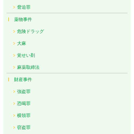
脅迫罪
薬物事件
危険ドラッグ
大麻
覚せい剤
麻薬取締法
財産事件
強盗罪
恐喝罪
横領罪
窃盗罪