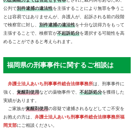
公判で
別件逮捕の違法性
を主張することにより無罪を争うこ
とは容易ではありませんが、弁護人が、起訴される前の段階
で検察官に対し、
別件逮捕の違法性
を十分な説得力をもって
主張することで、検察官が
不起訴処分
を選択する可能性を高
めることができると考えられます。
福岡県の刑事事件に関するご相談は
弁護士法人あいち刑事事件総合法律事務所
は、刑事事件に
強く、
覚醒剤使用
などの薬物事件で、
不起訴処分
を獲得した
実績があります。
ご家族が
覚醒剤使用
の容疑で逮捕されるなどしてご不安を
お抱えの方は、
弁護士法人あいち刑事事件総合法律事務所福
岡支部
にご相談ください。