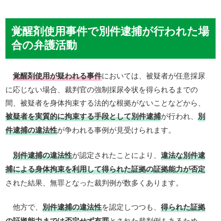
覚醒剤使用事件で別件逮捕が行われた場
合の弁護活動
覚醒剤使用が疑われる事件
においては、被疑者が任意採尿
に応じない場合、裁判官の強制採尿令状を得られるまでの
間、被疑者を身体拘束する法的な根拠がないことなどから、
被疑者を実質的に拘束する手段として別件逮捕
が行われ、
別
件逮捕の違法性
が争われる事例が見受けられます。
別件逮捕の違法性
が認定されたことにより、
違法な別件逮
捕による身体拘束を利用して得られた証拠の証拠能力が否定
された結果、無罪となった裁判例が数多くあります。
他方で、
別件逮捕の違法性
を認定しつつも、
得られた証拠
の証拠能力までは否定せず有罪
とされた裁判例もあるため、