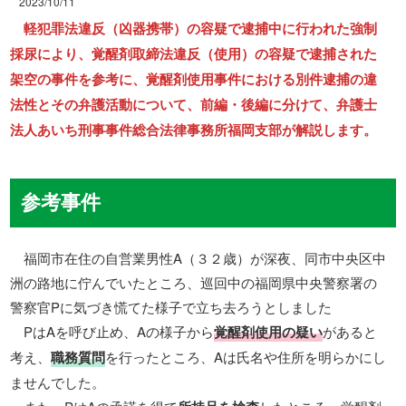
2023/10/11
軽犯罪法違反（凶器携帯）の容疑で逮捕中に行われた強制
採尿により、覚醒剤取締法違反（使用）の容疑で逮捕された
架空の事件を参考に、覚醒剤使用事件における別件逮捕の違
法性とその弁護活動について、前編・後編に分けて、弁護士
法人あいち刑事事件総合法律事務所福岡支部が解説します。
参考事件
福岡市在住の自営業男性A（３２歳）が深夜、同市中央区中
洲の路地に佇んでいたところ、巡回中の福岡県中央警察署の
警察官Pに気づき慌てた様子で立ち去ろうとしました
PはAを呼び止め、Aの様子から
覚醒剤使用の疑い
があると
考え、
職務質問
を行ったところ、Aは氏名や住所を明らかにし
ませんでした。