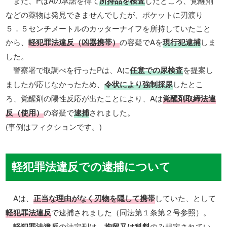
また、PはAの承諾を得て
所持品を検査
したところ、覚醒剤
などの薬物は発見できませんでしたが、ポケットに刃渡り
５．５センチメートルのカッターナイフを所持していたこと
から、
軽犯罪法違反（凶器携帯）
の容疑でAを
現行犯逮捕
しま
した。
警察署で取調べを行ったPは、Aに
任意での尿検査
を提案し
ましたが応じなかったため、
令状により強制採尿
したとこ
ろ、覚醒剤の陽性反応が出たことにより、Aは
覚醒剤取締法違
反（使用）
の容疑で
逮捕
されました。
(事例はフィクションです。)
軽犯罪法違反での逮捕について
Aは、
正当な理由がなく刃物を隠して携帯
していた、として
軽犯罪法違反
で逮捕されました（同法第１条第２号参照）。
軽犯罪法違反
の法定刑は、
拘留又は科料
のみ規定されてい