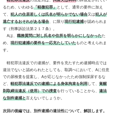
るため、いわゆる
「軽微犯罪」
として、通常の要件に加え
て、
犯人の住居若しくは氏名が明らかでない場合
又は
犯人が
逃亡するおそれがある場合
、に限り
現行犯逮捕
が認められま
す（刑事訴訟法第２１７条）。
Aは、
職務質問に対し氏名や住所を明らかにしなかった
た
め、
現行犯逮捕の要件を一応充たしていた
ものと考えられま
す。
軽犯罪法違反での逮捕が、要件を充たすため逮捕時点では
違法でないと認められたとしても、取調べにおいて、Aに任意
での尿検査を提案し、Aが応じなかったため強制採尿するな
ど、
軽犯罪法違反での逮捕による身体拘束を利用
して、
覚醒
剤取締法違反（使用）での捜査
を行っていることから、
違法
な別件逮捕と
言えないでしょうか。
次回の後編では、別件逮捕の違法性について、解説します。