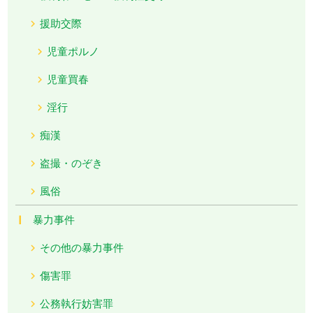
援助交際
児童ポルノ
児童買春
淫行
痴漢
盗撮・のぞき
風俗
暴力事件
その他の暴力事件
傷害罪
公務執行妨害罪