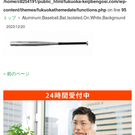
/home/c8254191/public_html/fukuoka-keijibengosi.com/wp-
content/themes/fukuokathemedate/functions.php
on line
95
トップ
Aluminum,Baseball,Bat,Isolated,On,White,Background
2023/12/20
« 前のページ