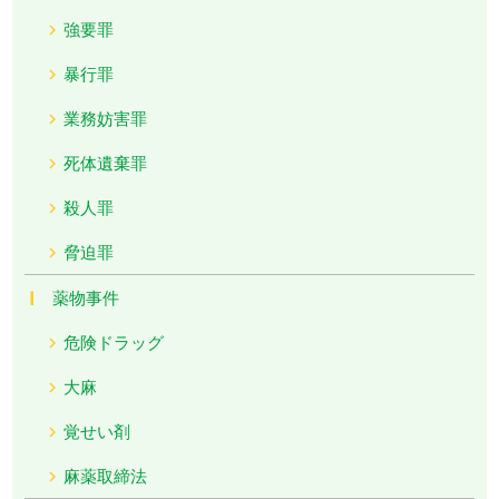
強要罪
暴行罪
業務妨害罪
死体遺棄罪
殺人罪
脅迫罪
薬物事件
危険ドラッグ
大麻
覚せい剤
麻薬取締法