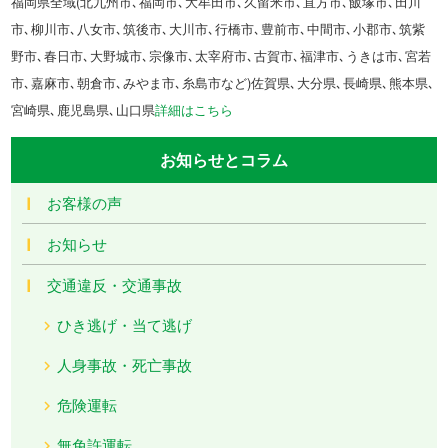
福岡県全域(北九州市､福岡市､大牟田市､久留米市､直方市､飯塚市､田川
市､柳川市､八女市､筑後市､大川市､行橋市､豊前市､中間市､小郡市､筑紫
野市､春日市､大野城市､宗像市､太宰府市､古賀市､福津市､うきは市､宮若
市､嘉麻市､朝倉市､みやま市､糸島市など)佐賀県､大分県､長崎県､熊本県､
宮崎県､鹿児島県､山口県
詳細はこちら
お知らせとコラム
お客様の声
お知らせ
交通違反・交通事故
ひき逃げ・当て逃げ
人身事故・死亡事故
危険運転
無免許運転