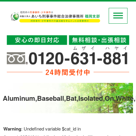
Aluminum,Baseball,Bat,Isolated,On,Whit
Warning
: Undefined variable $cat_id in