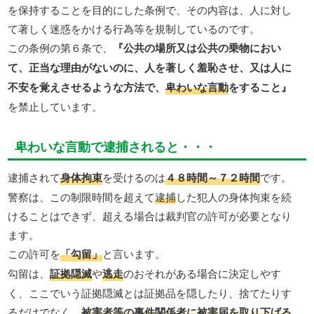
を保持することを目的にした条例で、その内容は、人に対し
て著しく迷惑をかける行為等を規制しているのです。
この条例の第６条で、
『公共の場所又は公共の乗物におい
て、正当な理由がないのに、人を著しく羞恥させ、又は人に
不安を覚えさせるような方法で、
卑わいな言動
をすること』
を禁止しています。
卑わいな言動で逮捕されると・・・
逮捕されて
身体拘束
を受けるのは
４８時間～７２時間
です。
警察は、この制限時間を超えて
逮捕
した犯人の身体拘束を続
けることはできず、超える場合は裁判官の許可が必要となり
ます。
この許可を
「勾留」
と言います。
勾留は、
証拠隠滅
や
逃走
のおそれがある場合に決定しやす
く、ここでいう証拠隠滅とは証拠品を隠したり、捨てたりす
るだけでなく、
被害者等の事件関係者に被害届を取り下げる