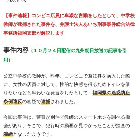
2022/10/26
【事件速報】コンビニ店員に卑猥な言動をしたとして、中学校
教師が逮捕された事件を、弁護士法人あいち刑事事件総合法律
事務所福岡支部が解説します
事件内容
（１０月２４日配信の九州朝日放送の記事を引
用）
公立中学校の教師が、昨年、コンビニで避妊具を購入した際
に、女性の店員に対して、性的な快感を得るためトイレを借
りたいなどと卑わいな発言をしたとして、
福岡県の迷惑防止
条例違反
の容疑で
逮捕
されました。
今回の事件は、警察が別件で教師のスマートホンを調べる機
会があり、そこで、犯行時の動画が見つかったことが捜査の
端緒
となったようです。