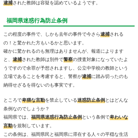
逮捕
された教師は容疑を認めているようです。
福岡県迷惑行為防止条例
この程度の事件で、しかも去年の事件で今さら
逮捕
される
の！と驚かれた方もいるかと思います。
確かに驚かれるのも無理はありませんが、報道によります
と、
逮捕
された教師は別件で
警察
の捜査対象になっていたよ
うですので余罪が予想されますし、公立中学校の教師という
立場であることを考慮すると、警察が
逮捕
に踏み切ったのも
納得せざるを得ないのも事実です。
ところで
卑猥な言動
を禁止している
迷惑防止条例
とはどんな
条例なのでしょうか？
福岡県では、
福岡県迷惑行為防止条例
という条例で
卑わいな
言動
を規制しています。
この条例は、福岡県民と福岡県に滞在する人々の平穏な生活