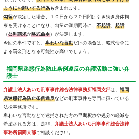
ようにお願いする行為
も含まれます。
勾留
が決定した場合、１０日から２０日間は引き続き身体拘
束を受けることになり、勾留の満期同時に、
不起訴
、
起訴
（
公判請求
か
略式命令
）が決定します。
今回の事件ですと、
卑わいな言動
だけの場合は、略式命令に
よる罰金刑となる可能性が高いでしょう。
福岡県迷惑行為防止条例違反の弁護活動に強い弁
護士
弁護士法人あいち刑事事件総合法律事務所福岡支部
は、
福岡
県迷惑行為防止条例違反
などの刑事事件を専門に扱っている
法律事務所です。
卑わいな言動などで逮捕された方の早期釈放や処分の軽減を
希望される方は、是非、
弁護士法人あいち刑事事件総合法律
事務所福岡支部
ご相談ください。