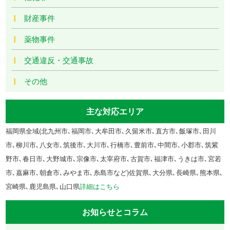
財産事件
薬物事件
交通違反・交通事故
その他
主な対応エリア
福岡県全域(北九州市､福岡市､大牟田市､久留米市､直方市､飯塚市､田川
市､柳川市､八女市､筑後市､大川市､行橋市､豊前市､中間市､小郡市､筑紫
野市､春日市､大野城市､宗像市､太宰府市､古賀市､福津市､うきは市､宮若
市､嘉麻市､朝倉市､みやま市､糸島市など)佐賀県､大分県､長崎県､熊本県､
宮崎県､鹿児島県､山口県
詳細はこちら
お知らせとコラム