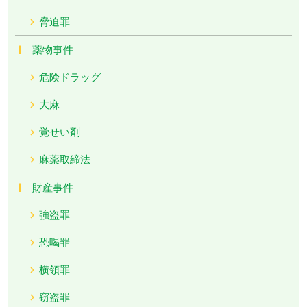
脅迫罪
薬物事件
危険ドラッグ
大麻
覚せい剤
麻薬取締法
財産事件
強盗罪
恐喝罪
横領罪
窃盗罪